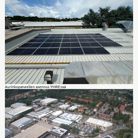
Aurinkopaneelien asennus YMRE:ssä