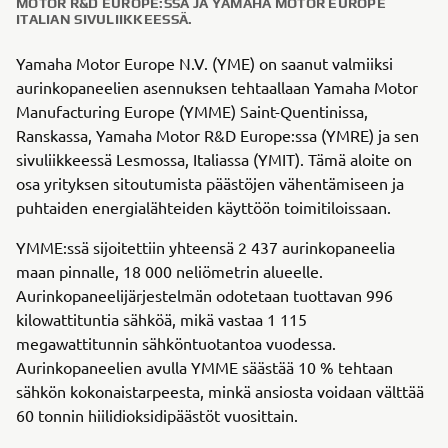
MOTOR R&D EUROPE:SSA JA YAMAHA MOTOR EUROPE
ITALIAN SIVULIIKKEESSÄ.
Yamaha Motor Europe N.V. (YME) on saanut valmiiksi
aurinkopaneelien asennuksen tehtaallaan Yamaha Motor
Manufacturing Europe (YMME) Saint-Quentinissa,
Ranskassa, Yamaha Motor R&D Europe:ssa (YMRE) ja sen
sivuliikkeessä Lesmossa, Italiassa (YMIT). Tämä aloite on
osa yrityksen sitoutumista päästöjen vähentämiseen ja
puhtaiden energialähteiden käyttöön toimitiloissaan.
YMME:ssä sijoitettiin yhteensä 2 437 aurinkopaneelia
maan pinnalle, 18 000 neliömetrin alueelle.
Aurinkopaneelijärjestelmän odotetaan tuottavan 996
kilowattituntia sähköä, mikä vastaa 1 115
megawattitunnin sähköntuotantoa vuodessa.
Aurinkopaneelien avulla YMME säästää 10 % tehtaan
sähkön kokonaistarpeesta, minkä ansiosta voidaan välttää
60 tonnin hiilidioksidipäästöt vuosittain.