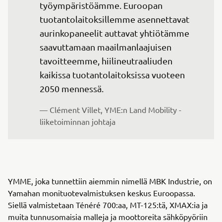
työympäristöämme. Euroopan 
tuotantolaitoksillemme asennettavat 
aurinkopaneelit auttavat yhtiötämme 
saavuttamaan maailmanlaajuisen 
tavoitteemme, hiilineutraaliuden 
kaikissa tuotantolaitoksissa vuoteen 
2050 mennessä.
— Clément Villet, YME:n Land Mobility -
liiketoiminnan johtaja
YMME, joka tunnettiin aiemmin nimellä MBK Industrie, on
Yamahan monituotevalmistuksen keskus Euroopassa.
Siellä valmistetaan Ténéré 700:aa, MT-125:tä, XMAX:ia ja
muita tunnusomaisia malleja ja moottoreita sähköpyöriin