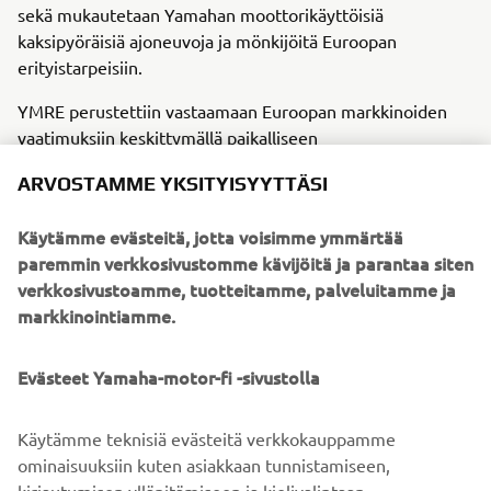
sekä mukautetaan Yamahan moottorikäyttöisiä
kaksipyöräisiä ajoneuvoja ja mönkijöitä Euroopan
erityistarpeisiin.
YMRE perustettiin vastaamaan Euroopan markkinoiden
vaatimuksiin keskittymällä paikalliseen
ajoneuvosuunnitteluun. Vuodesta 2005 lähtien YMRE on
ARVOSTAMME YKSITYISYYTTÄSI
toiminut Pohjois-Italiassa, jossa on runsas autokulttuuri.
Tässä strategisessa sijainnissa on kehittyneen teknologian
Käytämme evästeitä, jotta voisimme ymmärtää
valmistajia ja suunnittelupalveluja. Siitä lähtien se on
paremmin verkkosivustomme kävijöitä ja parantaa siten
johtanut lähes 30 Yamaha-mallin suunnitteluprosessia,
verkkosivustoamme, tuotteitamme, palveluitamme ja
joista osa on myöhemmin valmistettu YMME:ssä, mikä
markkinointiamme.
tekee niistä kokonaan Euroopassa suunniteltuja ja koottuja
tuotteita.
Evästeet Yamaha-motor-fi -sivustolla
YMIT on Yamahan Italian sivuliike, joka vastaa Yamahan
markkinointi-, myynti- ja huoltotoiminnoista Italiassa.
Käytämme teknisiä evästeitä verkkokauppamme
ominaisuuksiin kuten asiakkaan tunnistamiseen,