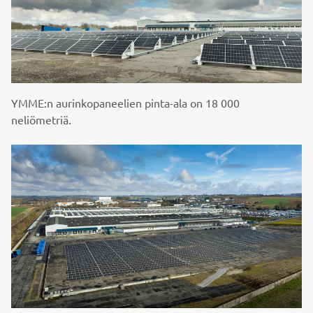
YMME:n aurinkopaneelien pinta-ala on 18 000
neliömetriä.