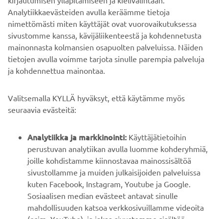
kirjautumisen ylläpitämiseen ja kielivalintaan.
LISÄÄ UUTISIA
Analytiikkaevästeiden avulla keräämme tietoja
nimettömästi miten käyttäjät ovat vuorovaikutuksessa
sivustomme kanssa, kävijäliikenteestä ja kohdennetusta
mainonnasta kolmansien osapuolten palveluissa. Näiden
tietojen avulla voimme tarjota sinulle parempia palveluja
ja kohdennettua mainontaa.
YRITYS
Valitsemalla KYLLÄ hyväksyt, että käytämme myös
B2B
seuraavia evästeitä:
YAMAHA MUUALLA
Analytiikka ja markkinointi:
Käyttäjätietoihin
perustuvan analytiikan avulla luomme kohderyhmiä,
joille kohdistamme kiinnostavaa mainossisältöä
ASIAKASTUKI
sivustollamme ja muiden julkaisijoiden palveluissa
kuten Facebook, Instagram, Youtube ja Google.
Sosiaalisen median evästeet antavat sinulle
UUTISKIRJE
mahdollisuuden katsoa verkkosivuillamme videoita
Ole ensimmäinen, joka kuulee uusimmista tarjouksista,