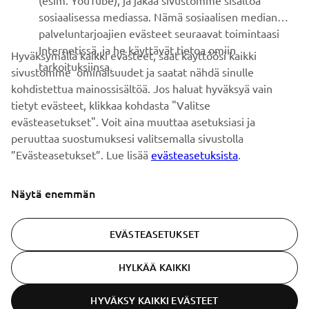
(esim. YouTube), ja jakaa sivustomme sisältöä
erikoistapahtumista, uusista julkaisuista ja paljon muuta...
sosiaalisessa mediassa. Nämä sosiaalisen median
palveluntarjoajien evästeet seuraavat toimintaasi
Internetissä, ja he käyttävät tietoa omiin
Hyväksymällä kaikki evästeet, saat käyttöösi kaikki
tarkoituksiinsa.
sivustomme ominaisuudet ja saatat nähdä sinulle
TILAA
kohdistettua mainossisältöä. Jos haluat hyväksyä vain
tietyt evästeet, klikkaa kohdasta "Valitse
Lue tietosuojakäytäntömme saadaksesi tietää, miten
evästeasetukset". Voit aina muuttaa asetuksiasi ja
käsittelemme henkilötietojasi:
Tietosuoja ja evästeet -sivustolta
peruuttaa suostumuksesi valitsemalla sivustolla
”Evästeasetukset”. Lue lisää
evästeasetuksista
.
Finland (Finnish)
Näytä enemmän
EVÄSTEASETUKSET
© Copyright - 2026 Yamaha Motor Europe N.V. - All Rights
HYLKÄÄ KAIKKI
Reserved
HYVÄKSY KAIKKI EVÄSTEET