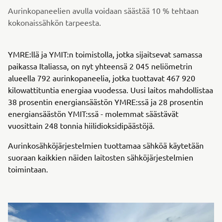
Aurinkopaneelien avulla voidaan säästää 10 % tehtaan
kokonaissähkön tarpeesta.
YMRE:llä ja YMIT:n toimistolla, jotka sijaitsevat samassa
paikassa Italiassa, on nyt yhteensä 2 045 neliömetrin
alueella 792 aurinkopaneelia, jotka tuottavat 467 920
kilowattituntia energiaa vuodessa. Uusi laitos mahdollistaa
38 prosentin energiansäästön YMRE:ssä ja 28 prosentin
energiansäästön YMIT:ssä - molemmat säästävät
vuosittain 248 tonnia hiilidioksidipäästöjä.
Aurinkosähköjärjestelmien tuottamaa sähköä käytetään
suoraan kaikkien näiden laitosten sähköjärjestelmien
toimintaan.