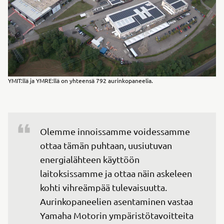
YMIT:llä ja YMRE:llä on yhteensä 792 aurinkopaneelia.
Olemme innoissamme voidessamme 
ottaa tämän puhtaan, uusiutuvan 
energialähteen käyttöön 
laitoksissamme ja ottaa näin askeleen 
kohti vihreämpää tulevaisuutta. 
Aurinkopaneelien asentaminen vastaa 
Yamaha Motorin ympäristötavoitteita 