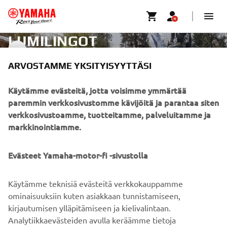
LUMILINGOT
LUMILINGOT
ARVOSTAMME YKSITYISYYTTÄSI
YRITYS
Käytämme evästeitä, jotta voisimme ymmärtää
paremmin verkkosivustomme kävijöitä ja parantaa siten
verkkosivustoamme, tuotteitamme, palveluitamme ja
B2B
markkinointiamme.
YAMAHA MUUALLA
Evästeet Yamaha-motor-fi -sivustolla
ASIAKASTUKI
Käytämme teknisiä evästeitä verkkokauppamme
ominaisuuksiin kuten asiakkaan tunnistamiseen,
kirjautumisen ylläpitämiseen ja kielivalintaan.
UUTISKIRJE
Analytiikkaevästeiden avulla keräämme tietoja