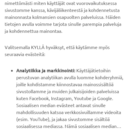
Ole ensimmäinen, joka kuulee uusimmista tarjouksista,
nimettömästi miten käyttäjät ovat vuorovaikutuksessa
erikoistapahtumista, uusista julkaisuista ja paljon muuta...
sivustomme kanssa, kävijäliikenteestä ja kohdennetusta
mainonnasta kolmansien osapuolten palveluissa. Näiden
tietojen avulla voimme tarjota sinulle parempia palveluja
ja kohdennettua mainontaa.
TILAA
Valitsemalla KYLLÄ hyväksyt, että käytämme myös
Lue tietosuojakäytäntömme saadaksesi tietää, miten
seuraavia evästeitä:
käsittelemme henkilötietojasi:
Tietosuoja ja evästeet -sivustolta
Analytiikka ja markkinointi:
Käyttäjätietoihin
Finland (Finnish)
perustuvan analytiikan avulla luomme kohderyhmiä,
joille kohdistamme kiinnostavaa mainossisältöä
sivustollamme ja muiden julkaisijoiden palveluissa
kuten Facebook, Instagram, Youtube ja Google.
Sosiaalisen median evästeet antavat sinulle
© Copyright - 2026 Yamaha Motor Europe N.V. - All Rights
mahdollisuuden katsoa verkkosivuillamme videoita
Reserved
(esim. YouTube), ja jakaa sivustomme sisältöä
sosiaalisessa mediassa. Nämä sosiaalisen median