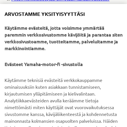
Mitkä ovat oikeutesi?
Miten voit ottaa meihin yhteyttä?
ARVOSTAMME YKSITYISYYTTÄSI
5. MITEN SUOJELEMME
Käytämme evästeitä, jotta voisimme ymmärtää
HENKILÖTIETOJASI?
paremmin verkkosivustomme kävijöitä ja parantaa siten
verkkosivustoamme, tuotteitamme, palveluitamme ja
Pyrimme aina varmistamaan, että henkilötietosi pysyvät
markkinointiamme.
turvassa. Luvattoman pääsyn, luovuttamisen tai
häviämisen estämiseksi olemme toteuttaneet
Evästeet Yamaha-motor-fi -sivustolla
asianmukaisia teknisiä ja organisatorisia toimenpiteitä,
joilla suojelemme käsittelyn kohteena olevia
henkilötietoja. Toimenpiteisiin kuuluvat esimerkiksi
Käytämme teknisiä evästeitä verkkokauppamme
yhteyksien ja laitteiden salaus, varmuuskopiointi,
ominaisuuksiin kuten asiakkaan tunnistamiseen,
käyttöoikeuksien rajoittaminen ja valvonta ja
kirjautumisen ylläpitämiseen ja kielivalintaan.
monivaiheinen tunnistautuminen.
Analytiikkaevästeiden avulla keräämme tietoja
nimettömästi miten käyttäjät ovat vuorovaikutuksessa
sivustomme kanssa, kävijäliikenteestä ja kohdennetusta
mainonnasta kolmansien osapuolten palveluissa. Näiden