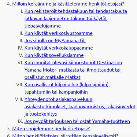
Milloin keräämme ja käsittelemme henkilötietojasi?
Kun rekisteröit tehdastakuun tai tehdastakuuta
jatkavan laajennetun takuun tai käytät
tiepalvelujamme
Kun käytät verkkosivustoamme
Jos sinulla on MyYamaha-tili
Kun käytät verkkokauppaamme
Kun käytät sovelluksiamme
Kun ilmoitat olevasi kiinnostunut Destination
Yamaha Motor -matkasta tai ilmoittaudut tai
osallistut matkalle Matkat
Kun osallistut kilpailuihin (kilpa-ajoihin),
tapahtumiin tai kampanjoihin
Yhteydenotot asiakaspalveluun,
asiakastutkimukset, laadunvarmistus, takaisinvedot
ja tuotekehitys
Jos pyydät tarjouksen tai ostat Yamaha-tuotteen
Miten suojelemme henkilötietojasi?
Miten henkilötietojasi siirretään kansainvälisesti?