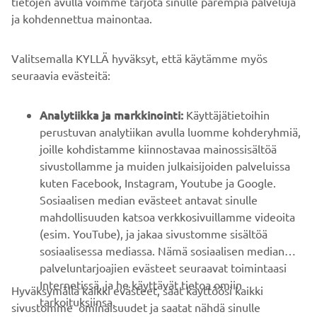
tietojen avulla voimme tarjota sinulle parempia palveluja
ja kohdennettua mainontaa.
YRITYS
Valitsemalla KYLLÄ hyväksyt, että käytämme myös
B2B
seuraavia evästeitä:
YAMAHA MUUALLA
Analytiikka ja markkinointi:
Käyttäjätietoihin
perustuvan analytiikan avulla luomme kohderyhmiä,
joille kohdistamme kiinnostavaa mainossisältöä
ASIAKASTUKI
sivustollamme ja muiden julkaisijoiden palveluissa
kuten Facebook, Instagram, Youtube ja Google.
Sosiaalisen median evästeet antavat sinulle
UUTISKIRJE
mahdollisuuden katsoa verkkosivuillamme videoita
Ole ensimmäinen, joka kuulee uusimmista tarjouksista,
(esim. YouTube), ja jakaa sivustomme sisältöä
erikoistapahtumista, uusista julkaisuista ja paljon muuta...
sosiaalisessa mediassa. Nämä sosiaalisen median
palveluntarjoajien evästeet seuraavat toimintaasi
Internetissä, ja he käyttävät tietoa omiin
Hyväksymällä kaikki evästeet, saat käyttöösi kaikki
tarkoituksiinsa.
sivustomme ominaisuudet ja saatat nähdä sinulle
TILAA