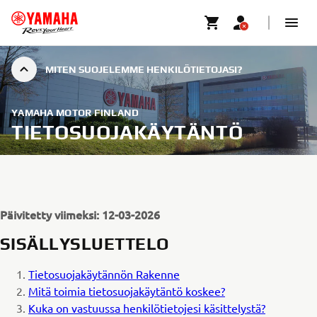
MITEN SUOJELEMME HENKILÖTIETOJASI?
YAMAHA MOTOR FINLAND
TIETOSUOJAKÄYTÄNTÖ
Päivitetty viimeksi: 12-03-2026
SISÄLLYSLUETTELO
Tietosuojakäytännön Rakenne
Mitä toimia tietosuojakäytäntö koskee?
Kuka on vastuussa henkilötietojesi käsittelystä?