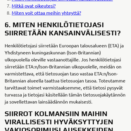
Mitkä ovat oikeutesi?
Miten voit ottaa meihin yhteyttä?
6. MITEN HENKILÖTIETOJASI
SIIRRETÄÄN KANSAINVÄLISESTI?
Henkilötietojasi siirretään Euroopan talousalueen (ETA) ja
Yhdistyneen kuningaskunnan (Ison-Britannian)
ulkopuolella oleville vastaanottajille. Jos henkilötietojasi
siirretään ETA:n/Ison-Britannian ulkopuolelle, meidän on
varmistettava, että tietosuojan taso vastaa ETA:n/Ison-
Britannian alueella taattua tietosuojan tasoa. Toteutamme
tarvittavat toimet varmistaaksemme, että tietosi pysyvät
turvassa ja tietojasi käsitellään tämän tietosuojakäytännön
ja sovellettavan lainsäädännön mukaisesti.
SIIRROT KOLMANSIIN MAIHIN
VIRALLISESTI HYVÄKSYTTYJEN
VAKIOSOPIMUSLAUSEKKEIDEN