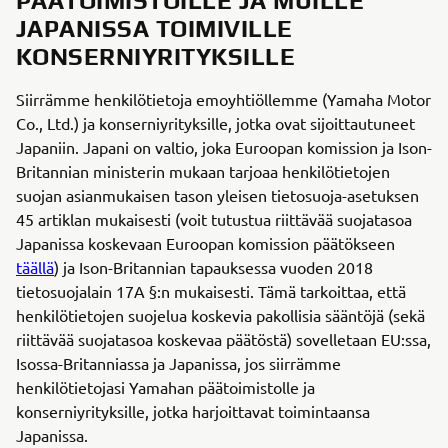
PÄÄTOIMISTOILLE JA MUILLE
JAPANISSA TOIMIVILLE
KONSERNIYRITYKSILLE
Siirrämme henkilötietoja emoyhtiöllemme (Yamaha Motor
Co., Ltd.) ja konserniyrityksille, jotka ovat sijoittautuneet
Japaniin. Japani on valtio, joka Euroopan komission ja Ison-
Britannian ministerin mukaan tarjoaa henkilötietojen
suojan asianmukaisen tason yleisen tietosuoja-asetuksen
45 artiklan mukaisesti (voit tutustua riittävää suojatasoa
Japanissa koskevaan Euroopan komission päätökseen
täällä
) ja Ison-Britannian tapauksessa vuoden 2018
tietosuojalain 17A §:n mukaisesti. Tämä tarkoittaa, että
henkilötietojen suojelua koskevia pakollisia sääntöjä (sekä
riittävää suojatasoa koskevaa päätöstä) sovelletaan EU:ssa,
Isossa-Britanniassa ja Japanissa, jos siirrämme
henkilötietojasi Yamahan päätoimistolle ja
konserniyrityksille, jotka harjoittavat toimintaansa
Japanissa.