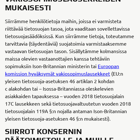
MUKAISESTI
Siirrämme henkilötietoja maihin, joissa ei varmisteta
riittävää tietosuojan tasoa, jota vaaditaan sovellettavissa
tietosuojasäädöksissä. Kun siirrämme tietoja, toteutamme
tarvittavia (täydentäviä) suojatoimia varmistaaksemme
vastaavan tietosuojan tason. Sisällytämme kolmansissa
maissa olevien vastaanottajien kanssa tehtäviin
sopimuksiin Ison-Britannian ministerin tai
Euroopan
komission hyväksymät vakiosopimuslausekkeet
(EU:n
yleisen tietosuoja-asetuksen 46 artiklan 2 kohdan
c alakohdan tai – Isossa-Britanniassa oleskelevien
asiakkaiden tapauksessa – vuoden 2018 tietosuojalain
17C lausekkeen sekä tietosuojavaltuutetun vuoden 2018
tietosuojalain 119A §:n nojalla antaman Ison-Britannian
yleisen tietosuoja-asetuksen 46 §:n mukaisesti).
SIIRROT KONSERNIN