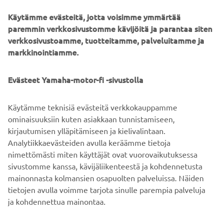
Riippuen siitä, missä oleskelet ja mitä palveluja käytät,
siirrämme henkilötietoja myös maihin, jotka Euroopan
Käytämme evästeitä, jotta voisimme ymmärtää
komission ja Ison-Britannian ministerin mukaan takaavat
paremmin verkkosivustomme kävijöitä ja parantaa siten
asianmukaisen suojelutason, esimerkiksi Yhdistyneeseen
verkkosivustoamme, tuotteitamme, palveluitamme ja
kuningaskuntaan / ETA-maihin (voit tutustua riittävää
markkinointiamme.
suojelutasoa koskeviin Euroopan komission / ministerin
päätöksiin
täällä
).
Evästeet Yamaha-motor-fi -sivustolla
Voit ottaa meihin yhteyttä käyttämällä jäljempänä
annettuja yhteystietoja, jos haluat lisätietoa
Käytämme teknisiä evästeitä verkkokauppamme
toimenpiteistä, joita olemme toteuttaneet henkilötietojesi
ominaisuuksiin kuten asiakkaan tunnistamiseen,
suojelemiseksi, jos ja kun tietoja siirretään ETA:n/Ison-
kirjautumisen ylläpitämiseen ja kielivalintaan.
Britannian ulkopuolelle.
Analytiikkaevästeiden avulla keräämme tietoja
nimettömästi miten käyttäjät ovat vuorovaikutuksessa
sivustomme kanssa, kävijäliikenteestä ja kohdennetusta
mainonnasta kolmansien osapuolten palveluissa. Näiden
tietojen avulla voimme tarjota sinulle parempia palveluja
ja kohdennettua mainontaa.
YRITYS