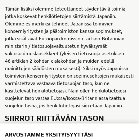
Tämän lisäksi olemme toteuttaneet täydentäviä toimia,
jotka koskevat henkilötietojen siirtämistä Japaniin.
Olemme esimerkiksi tehneet Japanissa toimivien
konserniyritysten ja päätoimiston kanssa sopimukset,
jotka sisältävät Euroopan komission tai Ison-Britannian
ministerin / tietosuojavaltuutetun hyväksymät
vakiosopimuslausekkeet (yleisen tietosuoja-asetuksen
46 artiklan 2 kohdan c alakohdan ja muiden edellä
mainittujen säädösten mukaisesti). Siksi myös Japanissa
toimivien konserniyritysten on sopimusehtojen mukaisesti
varmistettava vastaava tietosuojan taso, kun ne
käsittelevät henkilötietojasi. Näin ollen henkilötietojesi
suojelun taso vastaa EU:ssa/Isossa-Britanniassa taattua
suojelun tasoa, jos henkilötietojasi siirretään Japaniin.
SIIRROT RIITTÄVÄN TASON
TAKAAVIIN MAIHIN
ARVOSTAMME YKSITYISYYTTÄSI