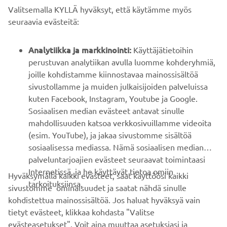
Valitsemalla KYLLÄ hyväksyt, että käytämme myös
B2B
seuraavia evästeitä:
YAMAHA MUUALLA
Analytiikka ja markkinointi:
Käyttäjätietoihin
perustuvan analytiikan avulla luomme kohderyhmiä,
joille kohdistamme kiinnostavaa mainossisältöä
ASIAKASTUKI
sivustollamme ja muiden julkaisijoiden palveluissa
kuten Facebook, Instagram, Youtube ja Google.
Sosiaalisen median evästeet antavat sinulle
UUTISKIRJE
mahdollisuuden katsoa verkkosivuillamme videoita
Ole ensimmäinen, joka kuulee uusimmista tarjouksista,
(esim. YouTube), ja jakaa sivustomme sisältöä
erikoistapahtumista, uusista julkaisuista ja paljon muuta...
sosiaalisessa mediassa. Nämä sosiaalisen median
palveluntarjoajien evästeet seuraavat toimintaasi
Internetissä, ja he käyttävät tietoa omiin
Hyväksymällä kaikki evästeet, saat käyttöösi kaikki
tarkoituksiinsa.
sivustomme ominaisuudet ja saatat nähdä sinulle
TILAA
kohdistettua mainossisältöä. Jos haluat hyväksyä vain
tietyt evästeet, klikkaa kohdasta "Valitse
Lue tietosuojakäytäntömme saadaksesi tietää, miten
evästeasetukset". Voit aina muuttaa asetuksiasi ja