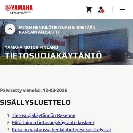
MITEN HENKILÖTIETOJASI SIIRRETÄÄN
KANSAINVÄLISESTI?
YAMAHA MOTOR FINLAND
TIETOSUOJAKÄYTÄNTÖ
Päivitetty viimeksi: 12-03-2026
SISÄLLYSLUETTELO
Tietosuojakäytännön Rakenne
Mitä toimia tietosuojakäytäntö koskee?
Kuka on vastuussa henkilötietojesi käsittelystä?