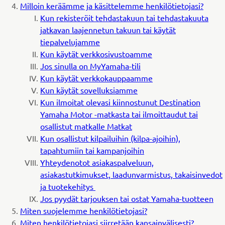
Milloin keräämme ja käsittelemme henkilötietojasi?
Kun rekisteröit tehdastakuun tai tehdastakuuta
jatkavan laajennetun takuun tai käytät
tiepalvelujamme
Kun käytät verkkosivustoamme
Jos sinulla on MyYamaha-tili
Kun käytät verkkokauppaamme
Kun käytät sovelluksiamme
Kun ilmoitat olevasi kiinnostunut Destination
Yamaha Motor -matkasta tai ilmoittaudut tai
osallistut matkalle Matkat
Kun osallistut kilpailuihin (kilpa-ajoihin),
tapahtumiin tai kampanjoihin
Yhteydenotot asiakaspalveluun,
asiakastutkimukset, laadunvarmistus, takaisinvedot
ja tuotekehitys
Jos pyydät tarjouksen tai ostat Yamaha-tuotteen
Miten suojelemme henkilötietojasi?
Miten henkilötietojasi siirretään kansainvälisesti?