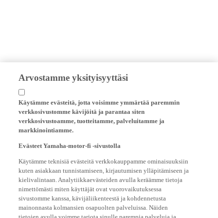
Arvostamme yksityisyyttäsi
Käytämme evästeitä, jotta voisimme ymmärtää paremmin
verkkosivustomme kävijöitä ja parantaa siten
verkkosivustoamme, tuotteitamme, palveluitamme ja
markkinointiamme.
Evästeet Yamaha-motor-fi -sivustolla
Käytämme teknisiä evästeitä verkkokauppamme ominaisuuksiin
kuten asiakkaan tunnistamiseen, kirjautumisen ylläpitämiseen ja
kielivalintaan. Analytiikkaevästeiden avulla keräämme tietoja
nimettömästi miten käyttäjät ovat vuorovaikutuksessa
sivustomme kanssa, kävijäliikenteestä ja kohdennetusta
mainonnasta kolmansien osapuolten palveluissa. Näiden
tietojen avulla voimme tarjota sinulle parempia palveluja ja