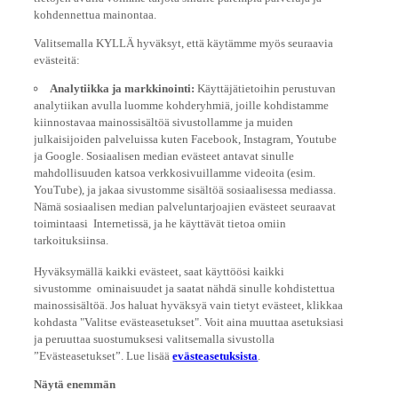
kohdennettua mainontaa.
Valitsemalla KYLLÄ hyväksyt, että käytämme myös seuraavia
evästeitä:
Analytiikka ja markkinointi:
Käyttäjätietoihin perustuvan
analytiikan avulla luomme kohderyhmiä, joille kohdistamme
kiinnostavaa mainossisältöä sivustollamme ja muiden
julkaisijoiden palveluissa kuten Facebook, Instagram, Youtube
ja Google. Sosiaalisen median evästeet antavat sinulle
mahdollisuuden katsoa verkkosivuillamme videoita (esim.
YouTube), ja jakaa sivustomme sisältöä sosiaalisessa mediassa.
Nämä sosiaalisen median palveluntarjoajien evästeet seuraavat
toimintaasi Internetissä, ja he käyttävät tietoa omiin
tarkoituksiinsa.
Hyväksymällä kaikki evästeet, saat käyttöösi kaikki
sivustomme ominaisuudet ja saatat nähdä sinulle kohdistettua
mainossisältöä. Jos haluat hyväksyä vain tietyt evästeet, klikkaa
kohdasta "Valitse evästeasetukset". Voit aina muuttaa asetuksiasi
ja peruuttaa suostumuksesi valitsemalla sivustolla
”Evästeasetukset”. Lue lisää
evästeasetuksista
.
Näytä enemmän