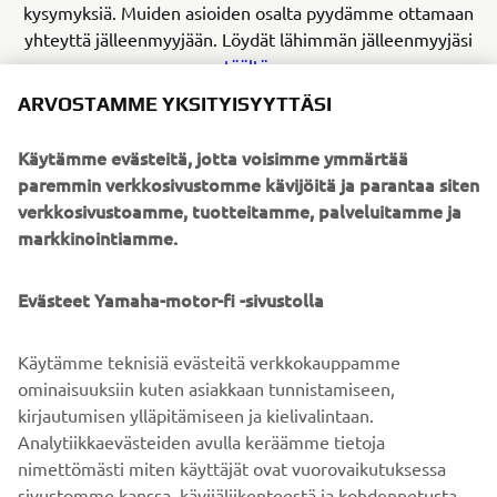
kysymyksiä. Muiden asioiden osalta pyydämme ottamaan
yhteyttä jälleenmyyjään. Löydät lähimmän jälleenmyyjäsi
täältä
.
ARVOSTAMME YKSITYISYYTTÄSI
YHTEYDENOTTOLOMAKE
Käytämme evästeitä, jotta voisimme ymmärtää
paremmin verkkosivustomme kävijöitä ja parantaa siten
verkkosivustoamme, tuotteitamme, palveluitamme ja
markkinointiamme.
ETSI JÄLLEENMYYJÄ
Evästeet Yamaha-motor-fi -sivustolla
Käytämme teknisiä evästeitä verkkokauppamme
ominaisuuksiin kuten asiakkaan tunnistamiseen,
kirjautumisen ylläpitämiseen ja kielivalintaan.
Analytiikkaevästeiden avulla keräämme tietoja
nimettömästi miten käyttäjät ovat vuorovaikutuksessa
sivustomme kanssa, kävijäliikenteestä ja kohdennetusta