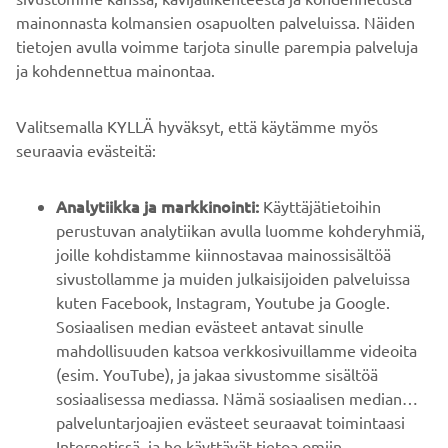
mainonnasta kolmansien osapuolten palveluissa. Näiden
tietojen avulla voimme tarjota sinulle parempia palveluja
ja kohdennettua mainontaa.
YRITYS
Valitsemalla KYLLÄ hyväksyt, että käytämme myös
B2B
seuraavia evästeitä:
YAMAHA MUUALLA
Analytiikka ja markkinointi:
Käyttäjätietoihin
perustuvan analytiikan avulla luomme kohderyhmiä,
joille kohdistamme kiinnostavaa mainossisältöä
ASIAKASTUKI
sivustollamme ja muiden julkaisijoiden palveluissa
kuten Facebook, Instagram, Youtube ja Google.
Sosiaalisen median evästeet antavat sinulle
UUTISKIRJE
mahdollisuuden katsoa verkkosivuillamme videoita
Ole ensimmäinen, joka kuulee uusimmista tarjouksista,
(esim. YouTube), ja jakaa sivustomme sisältöä
erikoistapahtumista, uusista julkaisuista ja paljon muuta...
sosiaalisessa mediassa. Nämä sosiaalisen median
palveluntarjoajien evästeet seuraavat toimintaasi
Internetissä, ja he käyttävät tietoa omiin