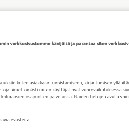
min verkkosivustomme kävijöitä ja parantaa siten verkkos
ksiin kuten asiakkaan tunnistamiseen, kirjautumisen ylläpitä
YAMAHA MUUALLA
ASIAKASTUKI
tietoja nimettömästi miten käyttäjät ovat vuorovaikutuksessa s
 kolmansien osapuolten palveluissa. Näiden tietojen avulla voi
MyYamaha
Verkkokaupan tuki
Yamaha Music
Varaosaluettelo
avia evästeitä:
Yamaha Racing
Huolto
Yamaha Motor Global
Jälleenmyyjähaku