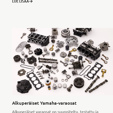
LUE LISÄÄ
Alkuperäiset Yamaha-varaosat
Alkuperäiset varaosat on suunniteltu, testattu ja