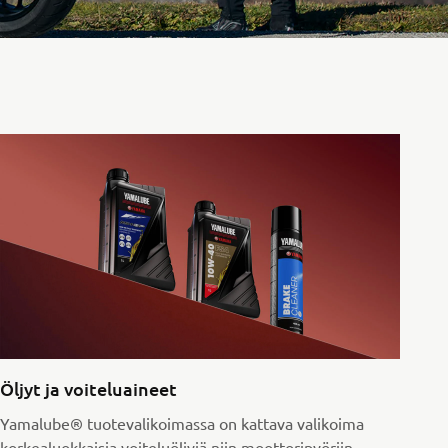
Öljyt ja voiteluaineet
Yamalube® tuotevalikoimassa on kattava valikoima
korkealuokkaisia voiteluöljyjä niin moottoripyöriin,