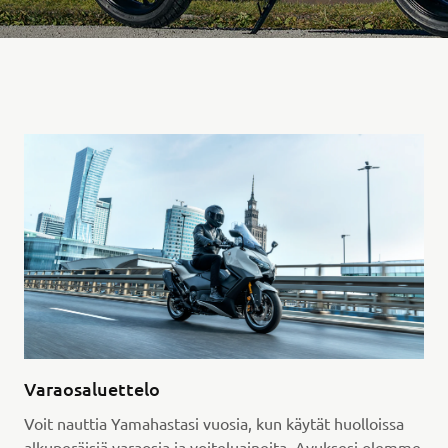
Varaosaluettelo
Voit nauttia Yamahastasi vuosia, kun käytät huolloissa
alkuperäisiä varaosia ja voiteluaineita. Avuksesi olemme