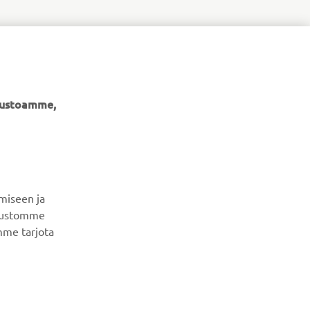
ivustoamme,
miseen ja
UUTISKIRJE
ivustomme
mme tarjota
Ole ensimmäinen, joka kuulee uusimmista tarjouksista,
erikoistapahtumista, uusista julkaisuista ja paljon muuta...
TILAA