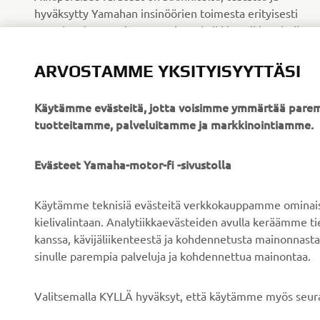
hyväksytty Yamahan insinöörien toimesta erityisesti
Yamaha-ajoneuvoja varten, jotta kaikki sopii ja toimii
niin kuin pitääkin.
ARVOSTAMME YKSITYISYYTTÄSI
LUE LISÄÄ
Käytämme evästeitä, jotta voisimme ymmärtää parem
tuotteitamme, palveluitamme ja markkinointiamme.
Evästeet Yamaha-motor-fi -sivustolla
Käytämme teknisiä evästeitä verkkokauppamme ominaisuu
YRITYS
B2B
kielivalintaan. Analytiikkaevästeiden avulla keräämme 
kanssa, kävijäliikenteestä ja kohdennetusta mainonnasta
Tietoa meistä
Sähköpyöräjärjestelmät
sinulle parempia palveluja ja kohdennettua mainontaa.
Uutiset
Viranomaiset
Valitsemalla KYLLÄ hyväksyt, että käytämme myös seura
Tapahtumat
Golfkentät
Press
Pelastustoimi