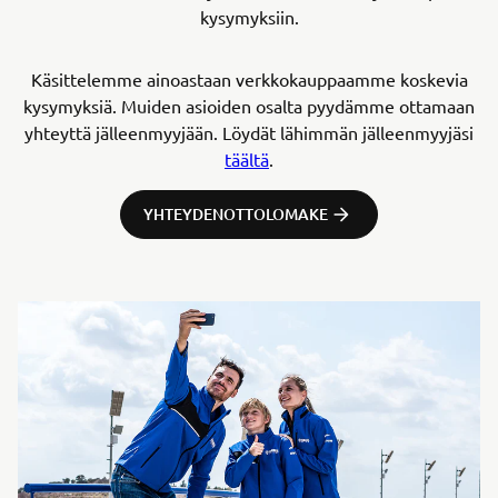
kysymyksiin.
Käsittelemme ainoastaan verkkokauppaamme koskevia
kysymyksiä. Muiden asioiden osalta pyydämme ottamaan
yhteyttä jälleenmyyjään. Löydät lähimmän jälleenmyyjäsi
täältä
.
YHTEYDENOTTOLOMAKE