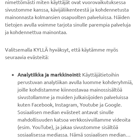
nimettömästi miten käyttäjät ovat vuorovaikutuksessa
sivustomme kanssa, kävijäliikenteestä ja kohdennetusta
mainonnasta kolmansien osapuolten palveluissa. Näiden
tietojen avulla voimme tarjota sinulle parempia palveluja
ja kohdennettua mainontaa.
YRITYS
Valitsemalla KYLLÄ hyväksyt, että käytämme myös
B2B
seuraavia evästeitä:
YAMAHA MUUALLA
Analytiikka ja markkinointi:
Käyttäjätietoihin
perustuvan analytiikan avulla luomme kohderyhmiä,
joille kohdistamme kiinnostavaa mainossisältöä
ASIAKASTUKI
sivustollamme ja muiden julkaisijoiden palveluissa
kuten Facebook, Instagram, Youtube ja Google.
Sosiaalisen median evästeet antavat sinulle
UUTISKIRJE
mahdollisuuden katsoa verkkosivuillamme videoita
Ole ensimmäinen, joka kuulee uusimmista tarjouksista,
(esim. YouTube), ja jakaa sivustomme sisältöä
erikoistapahtumista, uusista julkaisuista ja paljon muuta...
sosiaalisessa mediassa. Nämä sosiaalisen median