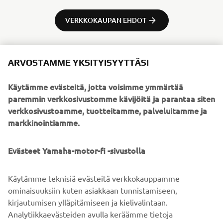
VERKKOKAUPAN EHDOT
ARVOSTAMME YKSITYISYYTTÄSI
TIETOSUOJAKÄYTÄNTÖ
Käytämme evästeitä, jotta voisimme ymmärtää
paremmin verkkosivustomme kävijöitä ja parantaa siten
verkkosivustoamme, tuotteitamme, palveluitamme ja
markkinointiamme.
ETSI JÄLLEENMYYJÄ
Evästeet Yamaha-motor-fi -sivustolla
Käytämme teknisiä evästeitä verkkokauppamme
ominaisuuksiin kuten asiakkaan tunnistamiseen,
kirjautumisen ylläpitämiseen ja kielivalintaan.
Analytiikkaevästeiden avulla keräämme tietoja