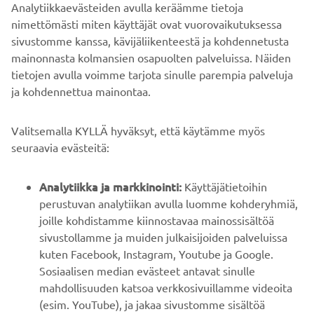
Analytiikkaevästeiden avulla keräämme tietoja
B2B
nimettömästi miten käyttäjät ovat vuorovaikutuksessa
sivustomme kanssa, kävijäliikenteestä ja kohdennetusta
YAMAHA MUUALLA
mainonnasta kolmansien osapuolten palveluissa. Näiden
tietojen avulla voimme tarjota sinulle parempia palveluja
ja kohdennettua mainontaa.
ASIAKASTUKI
Valitsemalla KYLLÄ hyväksyt, että käytämme myös
UUTISKIRJE
seuraavia evästeitä:
Ole ensimmäinen, joka kuulee uusimmista tarjouksista,
erikoistapahtumista, uusista julkaisuista ja paljon muuta...
Analytiikka ja markkinointi:
Käyttäjätietoihin
perustuvan analytiikan avulla luomme kohderyhmiä,
joille kohdistamme kiinnostavaa mainossisältöä
sivustollamme ja muiden julkaisijoiden palveluissa
kuten Facebook, Instagram, Youtube ja Google.
TILAA
Sosiaalisen median evästeet antavat sinulle
mahdollisuuden katsoa verkkosivuillamme videoita
Lue tietosuojakäytäntömme saadaksesi tietää, miten
(esim. YouTube), ja jakaa sivustomme sisältöä
käsittelemme henkilötietojasi:
Tietosuoja ja evästeet -sivustolta