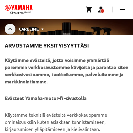
CARELINE
ARVOSTAMME YKSITYISYYTTÄSI
YAMALUBE CARELINE
Käytämme evästeitä, jotta voisimme ymmärtää
paremmin verkkosivustomme kävijöitä ja parantaa siten
verkkosivustoamme, tuotteitamme, palveluitamme ja
Specially developed cleaners, greases, and maintenance
markkinointiamme.
fluids for Yamaha motorcycles, outboards, ATVs, and
Näytä enemmän
more. Designed to preserve performa
...
Evästeet Yamaha-motor-fi -sivustolla
Käytämme teknisiä evästeitä verkkokauppamme
YRITYS
ominaisuuksiin kuten asiakkaan tunnistamiseen,
kirjautumisen ylläpitämiseen ja kielivalintaan.