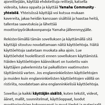
ajoreittejään, käyttää ehdotettuja reittejä, katsella
Yamaha Community
videoita, lukea oppaita ja käyttää
-
yhteisöä
. Yhteisössä käyttäjä voi kutsua mukaan
kavereita, jakaa heidän kanssaan sisältöä ja haastaa heitä,
tallentaa saavutuksia ja lähettää
moottoripyöräkokoonpanoja Yamaha-jälleenmyyjälle.
Rekisteröimällä tämän sovelluksen ja käyttämällä sitä
käyttäjä sitoutuu noudattamaan näitä käyttöehtoja. Näitä
käyttöehtoja saatetaan muokata aika ajoin. Lue
käyttöehdot huolellisesti ennen sovelluksen käyttämistä.
Näiden käyttöehtojen käännökset on tuotettu vain
käyttäjien palvelemista tai paikallisten vaatimusten
täyttämistä varten. Jos englanninkielisten käyttöehtojen
ja muiden kuin englanninkielisten käyttöehtojen välillä on
ristiriita, noudatetaan aina englanninkielisiä käyttöehtoja.
käyttäjän sisältö
Sovellus ja kaikki
, kuten tekstit, videot,
äänet, mallit, suunnitelmat, käyttöoppaat, luodut
moottoripyörien kokoonpanot ja muut tiedot ja materiaalit