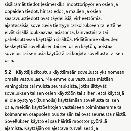
sisältämät tiedot (esimerkiksi moottoripyörien osien ja
oppaiden tiedot, hintatiedot ja mallien ja osien
saatavuustiedot) ovat täydellisiä, virheettömiä,
ajantasaisia, soveltuvia tiettyyn tarkoitukseen tai että ne
eivät sisällä loukkaavaa, asiatonta, lainvastaista tai
paheksuttavaa käyttäjän sisältöä. Pidätämme oikeuden
keskeyttää sovelluksen tai sen osien käytön, poistaa
sovellus tai sen osia käytöstä tai korjata sovellusta tai sen
osia.
5.2
Käyttäjä sitoutuu käyttämään sovellusta yksinomaan
omalla vastuullaan. Me emme ole vastuussa mistään
vahingoista tai muista seurauksista, jotka liittyvät
sovelluksen tai sen osien käyttöön tai siihen, että käyttäjä
ei ole pystynyt (kunnolla) käyttämään sovellusta tai sen
osia, meidän käyttöehtojen vastaiseen toimintaamme tai
kolmannen osapuolen puutteisiin tai ovat seurausta näistä.
Sovelluksen käyttö ei saa häiritä moottoripyörällä
ajamista. Käyttäjän on ajettava turvallisesti ja