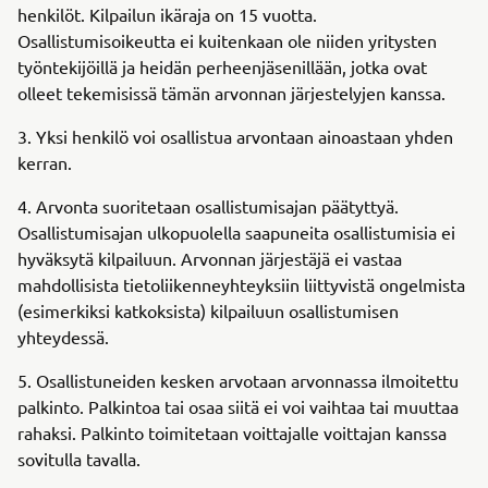
henkilöt. Kilpailun ikäraja on 15 vuotta.
Osallistumisoikeutta ei kuitenkaan ole niiden yritysten
työntekijöillä ja heidän perheenjäsenillään, jotka ovat
olleet tekemisissä tämän arvonnan järjestelyjen kanssa.
3. Yksi henkilö voi osallistua arvontaan ainoastaan yhden
kerran.
4. Arvonta suoritetaan osallistumisajan päätyttyä.
Osallistumisajan ulkopuolella saapuneita osallistumisia ei
hyväksytä kilpailuun. Arvonnan järjestäjä ei vastaa
mahdollisista tietoliikenneyhteyksiin liittyvistä ongelmista
(esimerkiksi katkoksista) kilpailuun osallistumisen
yhteydessä.
5. Osallistuneiden kesken arvotaan arvonnassa ilmoitettu
palkinto. Palkintoa tai osaa siitä ei voi vaihtaa tai muuttaa
rahaksi. Palkinto toimitetaan voittajalle voittajan kanssa
sovitulla tavalla.