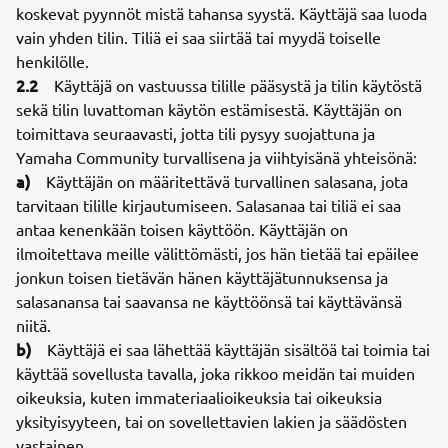
koskevat pyynnöt mistä tahansa syystä. Käyttäjä saa luoda
vain yhden tilin. Tiliä ei saa siirtää tai myydä toiselle
henkilölle.
2.2
Käyttäjä on vastuussa tilille pääsystä ja tilin käytöstä
sekä tilin luvattoman käytön estämisestä. Käyttäjän on
toimittava seuraavasti, jotta tili pysyy suojattuna ja
Yamaha Community turvallisena ja viihtyisänä yhteisönä:
a)
Käyttäjän on määritettävä turvallinen salasana, jota
tarvitaan tilille kirjautumiseen. Salasanaa tai tiliä ei saa
antaa kenenkään toisen käyttöön. Käyttäjän on
ilmoitettava meille välittömästi, jos hän tietää tai epäilee
jonkun toisen tietävän hänen käyttäjätunnuksensa ja
salasanansa tai saavansa ne käyttöönsä tai käyttävänsä
niitä.
b)
Käyttäjä ei saa lähettää käyttäjän sisältöä tai toimia tai
käyttää sovellusta tavalla, joka rikkoo meidän tai muiden
oikeuksia, kuten immateriaalioikeuksia tai oikeuksia
yksityisyyteen, tai on sovellettavien lakien ja säädösten
vastainen.