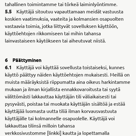
tahallinen toimintamme tai törkeä laiminlyöntimme.
5.5
Käyttäjä sitoutuu vapauttamaan meidät vastuusta
koskien vaatimuksia, vaateita ja kolmansien osapuolten
vastaavia toimia, jotka liittyvät sovelluksen käyttöön,
käyttöehtojen rikkomiseen tai mihin tahansa
lainvastaiseen käytökseen tai aiheutuvat niistä.
6 Päättyminen
6.1
Käyttäjä voi käyttää sovellusta toistaiseksi, kunnes
käyttö päättyy näiden käyttöehtojen mukaisesti. Meillä on
muista määräyksistä riippumatta aina oikeus harkintamme
mukaan ja ilman kirjallista ennakkovaroitusta tai syytä
välittömästi lakkauttaa käyttäjän tili väliaikaisesti tai
pysyvästi, poistaa tai muokata käyttäjän sisältöä ja estää
käyttäjää luomasta uutta tiliä ilman korvausvastuuta
käyttäjälle tai kolmannelle osapuolelle. Käyttäjä voi
lakkauttaa tilinsä milloin tahansa
verkkosivustomme [linkki] kautta ja lopettamalla