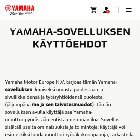
YAMAHA-SOVELLUKSEN
TERMS OF USE
KÄYTTÖEHDOT
Yamaha Motor Europe N.V. tarjoaa tämän Yamaha-
sovelluksen
ilmaiseksi omasta puolestaan ja
sivuliikkeidensä ja tytäryhtiöidensä puolesta
me ja sen taivutusmuodot
(jäljempänä
). Tämän
sovelluksen avulla käyttäjä saa Yamaha-
moottoripyörästään entistä enemmän iloa. Sovellus
sisältää useita ominaisuuksia ja toimintoja: käyttäjä voi
esimerkiksi luoda moottoripyöräkokoonpanoja, tarkastella