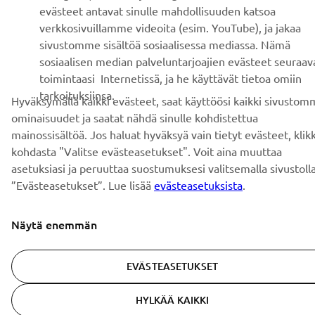
evästeet antavat sinulle mahdollisuuden katsoa
verkkosivuillamme videoita (esim. YouTube), ja jakaa
sivustomme sisältöä sosiaalisessa mediassa. Nämä
sosiaalisen median palveluntarjoajien evästeet seuraav
toimintaasi Internetissä, ja he käyttävät tietoa omiin
tarkoituksiinsa.
Hyväksymällä kaikki evästeet, saat käyttöösi kaikki sivusto
ominaisuudet ja saatat nähdä sinulle kohdistettua
mainossisältöä. Jos haluat hyväksyä vain tietyt evästeet, klik
kohdasta "Valitse evästeasetukset". Voit aina muuttaa
asetuksiasi ja peruuttaa suostumuksesi valitsemalla sivustoll
”Evästeasetukset”. Lue lisää
evästeasetuksista
.
Näytä enemmän
EVÄSTEASETUKSET
HYLKÄÄ KAIKKI