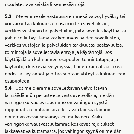
noudatettava kaikkia liikennesääntöjä.
5.3
Me emme ole vastuussa emmekä valvo, hyväksy tai
voi vaikuttaa kolmansien osapuolten sovelluksiin,
verkkosivustoihin tai palveluihin, joita sovellus käyttää tai
joihin se liittyy. Tämä koskee myös näiden sovellusten,
verkkosivustojen ja palveluiden tarkkuutta, saatavuutta,
toimintoja ja sovellettavia ehtoja ja käytäntöjä. Jos
käyttäjällä on kolmannen osapuolen toimintatapoja ja
käytäntöjä koskevia kysymyksiä, hänen kannattaa lukea
ehdot ja käytännöt ja ottaa suoraan yhteyttä kolmanteen
osapuoleen.
5.4
Jos me olemme sovellettavan velvoittavan
lainsäädännön perusteella vastuuvelvollisia, meidän
vahingonkorvausvastuumme on vahingon syystä
riippumatta enintään sovellettavan lainsäädännön
enimmäiskorvausmääräysten mukainen. Kaikki
vahingonkorvausvastuutamme koskevat rajoitukset
lakkaavat vaikuttamasta, jos vahingon syynä on meidän