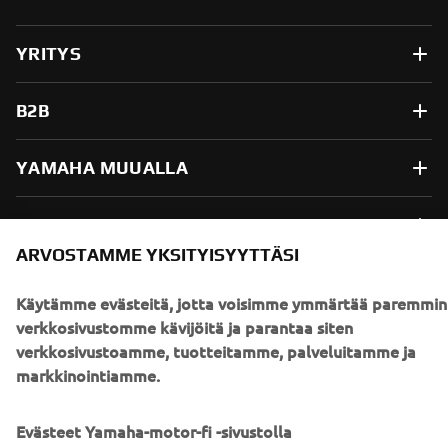
YRITYS
B2B
YAMAHA MUUALLA
ASIAKASTUKI
ARVOSTAMME YKSITYISYYTTÄSI
UUTISKIRJE
Käytämme evästeitä, jotta voisimme ymmärtää paremmin
verkkosivustomme kävijöitä ja parantaa siten
Ole ensimmäinen, joka kuulee uusimmista tarjouksista,
verkkosivustoamme, tuotteitamme, palveluitamme ja
erikoistapahtumista, uusista julkaisuista ja paljon muuta...
markkinointiamme.
Evästeet Yamaha-motor-fi -sivustolla