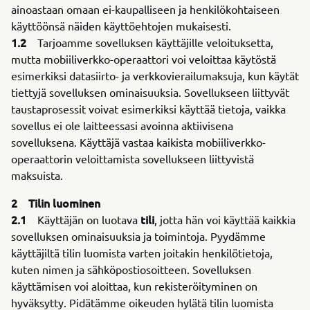
ainoastaan omaan ei-kaupalliseen ja henkilökohtaiseen
käyttöönsä näiden käyttöehtojen mukaisesti.
1.2
Tarjoamme sovelluksen käyttäjille veloituksetta,
mutta mobiiliverkko-operaattori voi veloittaa käytöstä
esimerkiksi datasiirto- ja verkkovierailumaksuja, kun käytät
tiettyjä sovelluksen ominaisuuksia. Sovellukseen liittyvät
taustaprosessit voivat esimerkiksi käyttää tietoja, vaikka
sovellus ei ole laitteessasi avoinna aktiivisena
sovelluksena. Käyttäjä vastaa kaikista mobiiliverkko-
operaattorin veloittamista sovellukseen liittyvistä
maksuista.
2 Tilin luominen
2.1
tili
Käyttäjän on luotava
, jotta hän voi käyttää kaikkia
sovelluksen ominaisuuksia ja toimintoja. Pyydämme
käyttäjiltä tilin luomista varten joitakin henkilötietoja,
kuten nimen ja sähköpostiosoitteen. Sovelluksen
käyttämisen voi aloittaa, kun rekisteröityminen on
hyväksytty. Pidätämme oikeuden hylätä tilin luomista