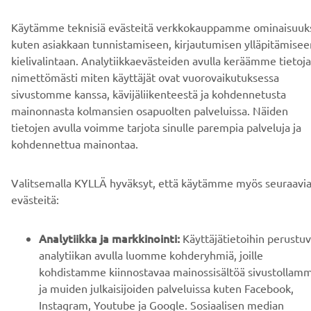
TILAA
Käytämme teknisiä evästeitä verkkokauppamme ominaisuuks
kuten asiakkaan tunnistamiseen, kirjautumisen ylläpitämisee
Lue tietosuojakäytäntömme saadaksesi tietää, miten
käsittelemme henkilötietojasi:
Tietosuoja ja evästeet -sivustolta
kielivalintaan. Analytiikkaevästeiden avulla keräämme tietoja
nimettömästi miten käyttäjät ovat vuorovaikutuksessa
sivustomme kanssa, kävijäliikenteestä ja kohdennetusta
Finland (Finnish)
mainonnasta kolmansien osapuolten palveluissa. Näiden
tietojen avulla voimme tarjota sinulle parempia palveluja ja
kohdennettua mainontaa.
Valitsemalla KYLLÄ hyväksyt, että käytämme myös seuraavi
© Copyright - 2026 Yamaha Motor Europe N.V. - All Rights
evästeitä:
Reserved
Analytiikka ja markkinointi:
Tietosuojakäytäntö
Evästeet
Käyttöehdot
Käyttäjätietoihin perustu
analytiikan avulla luomme kohderyhmiä, joille
kohdistamme kiinnostavaa mainossisältöä sivustollam
ja muiden julkaisijoiden palveluissa kuten Facebook,
Instagram, Youtube ja Google. Sosiaalisen median