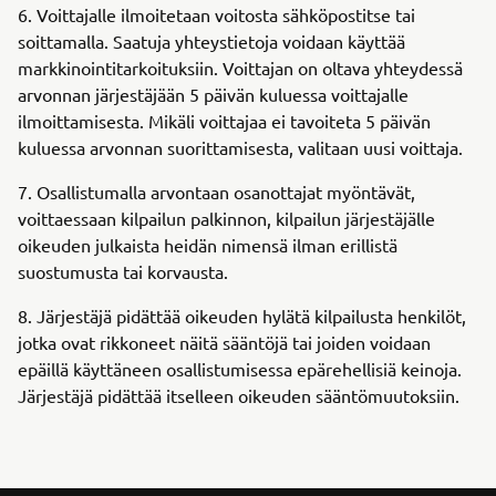
6. Voittajalle ilmoitetaan voitosta sähköpostitse tai
soittamalla. Saatuja yhteystietoja voidaan käyttää
markkinointitarkoituksiin. Voittajan on oltava yhteydessä
arvonnan järjestäjään 5 päivän kuluessa voittajalle
ilmoittamisesta. Mikäli voittajaa ei tavoiteta 5 päivän
kuluessa arvonnan suorittamisesta, valitaan uusi voittaja.
7. Osallistumalla arvontaan osanottajat myöntävät,
voittaessaan kilpailun palkinnon, kilpailun järjestäjälle
oikeuden julkaista heidän nimensä ilman erillistä
suostumusta tai korvausta.
8. Järjestäjä pidättää oikeuden hylätä kilpailusta henkilöt,
jotka ovat rikkoneet näitä sääntöjä tai joiden voidaan
epäillä käyttäneen osallistumisessa epärehellisiä keinoja.
Järjestäjä pidättää itselleen oikeuden sääntömuutoksiin.