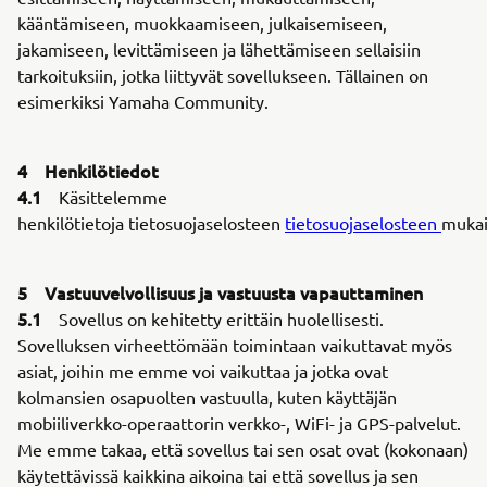
kääntämiseen, muokkaamiseen, julkaisemiseen,
jakamiseen, levittämiseen ja lähettämiseen sellaisiin
tarkoituksiin, jotka liittyvät sovellukseen. Tällainen on
esimerkiksi Yamaha Community.
4 Henkilötiedot
4.1
Käsittelemme
henkilötietoja tietosuojaselosteen
tietosuojaselosteen
mukai
5 Vastuuvelvollisuus ja vastuusta vapauttaminen
5.1
Sovellus on kehitetty erittäin huolellisesti.
Sovelluksen virheettömään toimintaan vaikuttavat myös
asiat, joihin me emme voi vaikuttaa ja jotka ovat
kolmansien osapuolten vastuulla, kuten käyttäjän
mobiiliverkko-operaattorin verkko-, WiFi- ja GPS-palvelut.
Me emme takaa, että sovellus tai sen osat ovat (kokonaan)
käytettävissä kaikkina aikoina tai että sovellus ja sen