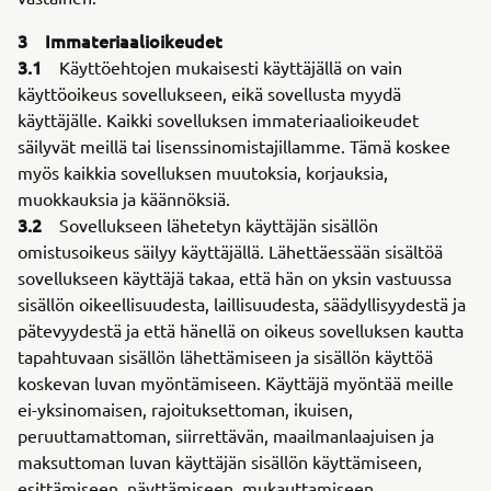
3 Immateriaalioikeudet
3.1
Käyttöehtojen mukaisesti käyttäjällä on vain
käyttöoikeus sovellukseen, eikä sovellusta myydä
käyttäjälle. Kaikki sovelluksen immateriaalioikeudet
säilyvät meillä tai lisenssinomistajillamme. Tämä koskee
myös kaikkia sovelluksen muutoksia, korjauksia,
muokkauksia ja käännöksiä.
3.2
Sovellukseen lähetetyn käyttäjän sisällön
omistusoikeus säilyy käyttäjällä. Lähettäessään sisältöä
sovellukseen käyttäjä takaa, että hän on yksin vastuussa
sisällön oikeellisuudesta, laillisuudesta, säädyllisyydestä ja
pätevyydestä ja että hänellä on oikeus sovelluksen kautta
tapahtuvaan sisällön lähettämiseen ja sisällön käyttöä
koskevan luvan myöntämiseen. Käyttäjä myöntää meille
ei-yksinomaisen, rajoituksettoman, ikuisen,
peruuttamattoman, siirrettävän, maailmanlaajuisen ja
maksuttoman luvan käyttäjän sisällön käyttämiseen,
esittämiseen, näyttämiseen, mukauttamiseen,