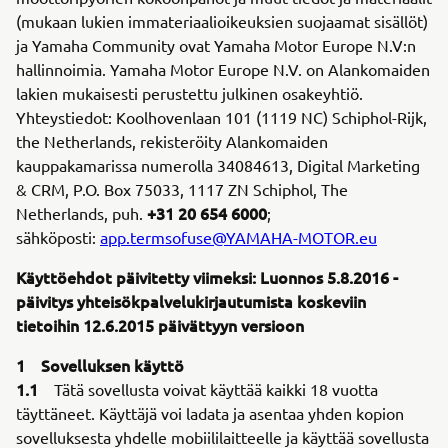
(mukaan lukien immateriaalioikeuksien suojaamat sisällöt)
ja Yamaha Community ovat Yamaha Motor Europe N.V:n
hallinnoimia. Yamaha Motor Europe N.V. on Alankomaiden
lakien mukaisesti perustettu julkinen osakeyhtiö.
Yhteystiedot: Koolhovenlaan 101 (1119 NC) Schiphol-Rijk,
the Netherlands, rekisteröity Alankomaiden
kauppakamarissa numerolla 34084613, Digital Marketing
& CRM, P.O. Box 75033, 1117 ZN Schiphol, The
+31 20 654 6000
Netherlands, puh.
;
sähköposti:
app.termsofuse@YAMAHA-MOTOR.eu
Käyttöehdot päivitetty viimeksi: Luonnos 5.8.2016 -
päivitys yhteisökpalvelukirjautumista koskeviin
tietoihin 12.6.2015 päivättyyn versioon
1 Sovelluksen käyttö
1.1
Tätä sovellusta voivat käyttää kaikki 18 vuotta
täyttäneet. Käyttäjä voi ladata ja asentaa yhden kopion
sovelluksesta yhdelle mobiililaitteelle ja käyttää sovellusta