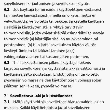
sovellukseen kirjautumisen ja sovelluksen käytön.
6.2
Jos käyttäjä toimii näiden käyttöehtojen vastaisesti
tai muuten lainvastaisesti, meillä on oikeus, mutta ei
velvollisuutta, velvoitetta tai pakkoa, tarkastella käyttäjän
sisältöä ja käyttäytymistä ja ryhtyä tarvittaviin
toimenpiteisiin, jotka voivat sisältää esimerkiksi seuraavia
toimenpiteitä: (a) käyttäjän sisällön muokkaaminen tai
poistaminen, (b) tilin ja/tai sovelluksen käytön välitön
keskeyttäminen tai lakkauttaminen ja (c)
vahingonkorvausten tai kustannusten periminen.
6.3
Tilin lakkauttamisen jälkeen käyttäjän oikeus
kirjautua sovellukseen ja käyttää sitä lakkaa välittömästi ja
käyttäjän sisältö poistetaan. Ehdot, jotka on tarkoitettu
pysymään voimassa näiden käyttöehtojen voimassaolon
päättymisen jälkeen, pysyvät voimassa.
7 Sovellettava laki ja kiistatilanteet
7.1
Näitä käyttöehtoja sovelletaan Alankomaiden lakien
mukaan. Kaikki käyttöehdoista ja/tai sovellukseen