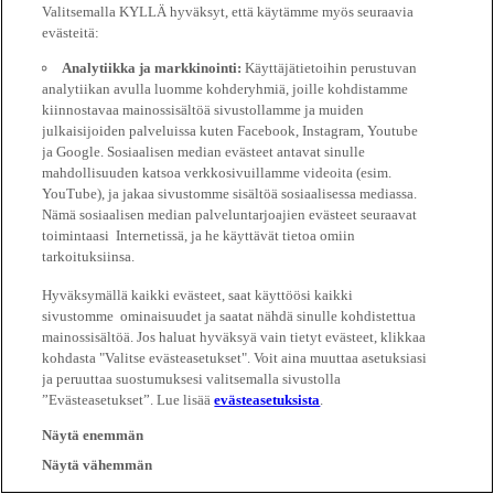
Valitsemalla KYLLÄ hyväksyt, että käytämme myös seuraavia
evästeitä:
Analytiikka ja markkinointi:
Käyttäjätietoihin perustuvan
analytiikan avulla luomme kohderyhmiä, joille kohdistamme
kiinnostavaa mainossisältöä sivustollamme ja muiden
julkaisijoiden palveluissa kuten Facebook, Instagram, Youtube
ja Google. Sosiaalisen median evästeet antavat sinulle
mahdollisuuden katsoa verkkosivuillamme videoita (esim.
YouTube), ja jakaa sivustomme sisältöä sosiaalisessa mediassa.
Nämä sosiaalisen median palveluntarjoajien evästeet seuraavat
toimintaasi Internetissä, ja he käyttävät tietoa omiin
tarkoituksiinsa.
Hyväksymällä kaikki evästeet, saat käyttöösi kaikki
sivustomme ominaisuudet ja saatat nähdä sinulle kohdistettua
mainossisältöä. Jos haluat hyväksyä vain tietyt evästeet, klikkaa
kohdasta "Valitse evästeasetukset". Voit aina muuttaa asetuksiasi
ja peruuttaa suostumuksesi valitsemalla sivustolla
”Evästeasetukset”. Lue lisää
evästeasetuksista
.
Näytä enemmän
Näytä vähemmän