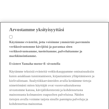
Arvostamme yksityisyyttäsi
Käytämme evästeitä, jotta voisimme ymmärtää paremmin
verkkosivustomme kävijöitä ja parantaa siten
verkkosivustoamme, tuotteitamme, palveluitamme ja
markkinointiamme.
Evästeet Yamaha-motor-fi -sivustolla
Käytämme teknisiä evästeitä verkkokauppamme ominaisuuksiin
kuten asiakkaan tunnistamiseen, kirjautumisen ylläpitämiseen ja
kielivalintaan. Analytiikkaevästeiden avulla keräämme tietoja
nimettömästi miten käyttäjät ovat vuorovaikutuksessa
sivustomme kanssa, kävijäliikenteestä ja kohdennetusta
mainonnasta kolmansien osapuolten palveluissa. Näiden
tietojen avulla voimme tarjota sinulle parempia palveluja ja
kohdennettua mainontaa.