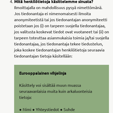
Mitä henkilötietoja käsittelemme sinusta?
Ilmoittajalla on mahdollisuus pysyä nimettömänä.
Jos tiedonantaja ei nimenomaisesti ilmoita
anonymiteetistä tai jos tiedonantajan anonymiteetti
poistetaan jos (i) on tarpeen suojella tiedonantajaa,
jos valitusta koskevat tiedot ovat vuotaneet tai (ii) on
tarpeen toteuttaa asianmukaisia toimia ja/tai suojella
tiedonantajaa, jos tiedonantaja tekee tiedustelun,
joka koskee tiedonantajan henkilötietoja seuraavia
tiedonantajan tietoja käsitellään:
Eurooppalainen vihjelinja
Käsittely voi sisältää muun muassa
seuraavanlaisia muita kuin arkaluonteisia
tietoja:
● Nimi ● Yhteystiedot ● Suhde