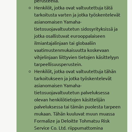
perusteella.
Henkilöt, jotka ovat valtuutettuja tätä
tarkoitusta varten ja jotka työskentelevät
asianomaisen Yamaha-
tietosuojavaltuutetun sidosyrityksissä ja
jotka osallistuvat eurooppalaiseen
ilmiantajalinjaan tai globaaliin
vaatimustenmukaisuutta koskevaan
vihjelinjaan liittyvien tietojen käsittelyyn
tarpeellisuusperustein.
Henkilöt, jotka ovat valtuutettuja tähän
tarkoitukseen ja jotka työskentelevät
asianomaisen Yamaha-
tietosuojavaltuutetun palveluksessa
olevan henkilötietojen käsittelijän
palveluksessa tai tämän puolesta tarpeen
mukaan. Tähän kuuluvat muun muassa
Formalize ja Deloitte Tohmatsu Risk
Service Co. Ltd. riippumattomina