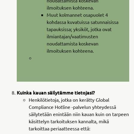
noudattamista koskevan
ilmoituksen kohteena.
Muut kolmannet osapuolet 4
kohdassa kuvatuissa satunnaisissa
tapauksissa; yksiköt, jotka ovat
ilmiantajan/vaatimusten
noudattamista koskevan
ilmoituksen kohteena.
Kuinka kauan säilytämme tietojasi?
Henkilötietoja, jotka on kerätty Global
Compliance Hotline -palvelun yhteydessä
säilytetään enintään niin kauan kuin on tarpeen
käsittelyn tarkoituksen kannalta, mikä
tarkoittaa periaatteessa että: