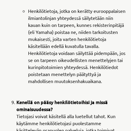
Henkilötietoja, jotka on kerätty eurooppalaisen
ilmiantolinjan yhteydessä säilytetään niin
kauan kuin on tarpeen, kunnes rekisterinpitäjä
(eli Yamaha) poistaa ne, niiden tarkoitusten
mukaisesti, joita varten henkilötietoja
käsitellään edellä kuvatulla tavalla.
Henkilötietoja voidaan säilyttää pidempään, jos
se on tarpeen oikeudellisten menettelyjen tai
kurinpitotoimien yhteydessä. Henkilötiedot
poistetaan menettelyn päätyttyä ja
mahdollisen muutoksenhakuaikana.
Kenellä on pääsy henkilötietoihisi ja missä
ominaisuudessa?
Tietojasi voivat käsitellä alla luetellut tahot. Kun
käytämme henkilötietojasi puolestamme
käsittelevän osapuolen palveluja, jotka toimivat