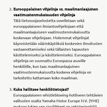
Eurooppalainen vihjelinja vs. maailmanlaajuinen
vaatimustenmukaisuuden vihjelinja
Tätä tietosuojaselostetta sovelletaan sekä
eurooppalaiseen ilmiantovihjelinjaan että
maailmanlaajuiseen vaatimustenmukaisuutta
koskevaan vihjelinjaan. Molemmat vihjelinjat
käynnistetään väärinkäytöksiä koskevien ilmoitusten
vastaanottamiseksi sekä tällaisten tapausten
käsittelemiseksi ja käsittelemiseksi. Eurooppalainen
vihjelinja on suunnattu Euroopassa asuville
henkilöille, kun taas maailmanlaajuinen
vaatimustenmukaisuutta koskeva vihjelinja on
tarkoitettu kattamaan koko maailman.
Kuka hallitsee henkilötietojasi?
Eurooppalaiseen whistleblowing-hotlineen tehtävien
valitusten osalta Yamaha Motor Europe N.V. (YME)
mukaan lukien sen sivuliikkeet on rekisterinpitäjä,