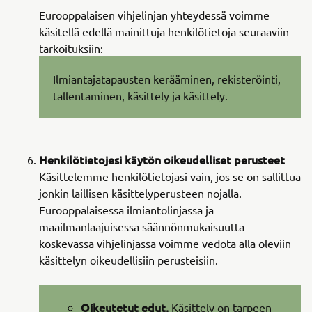
Eurooppalaisen vihjelinjan yhteydessä voimme
käsitellä edellä mainittuja henkilötietoja seuraaviin
tarkoituksiin:
Ilmiantajatapausten kerääminen, rekisteröinti,
tallentaminen, käsittely ja käsittely.
Henkilötietojesi käytön oikeudelliset perusteet
Käsittelemme henkilötietojasi vain, jos se on sallittua
jonkin laillisen käsittelyperusteen nojalla.
Eurooppalaisessa ilmiantolinjassa ja
maailmanlaajuisessa säännönmukaisuutta
koskevassa vihjelinjassa voimme vedota alla oleviin
käsittelyn oikeudellisiin perusteisiin.
Oikeutetut edut.
Käsittely on tarpeen