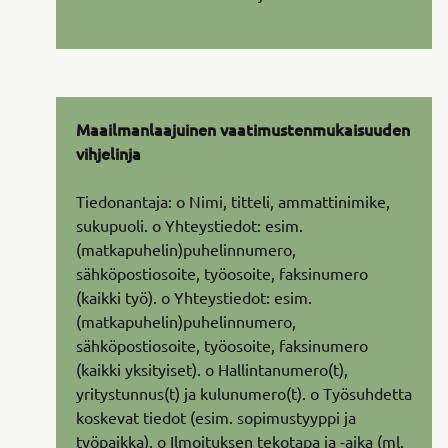
Maailmanlaajuinen vaatimustenmukaisuuden
vihjelinja
Tiedonantaja: o Nimi, titteli, ammattinimike,
sukupuoli. o Yhteystiedot: esim.
(matkapuhelin)puhelinnumero,
sähköpostiosoite, työosoite, faksinumero
(kaikki työ). o Yhteystiedot: esim.
(matkapuhelin)puhelinnumero,
sähköpostiosoite, työosoite, faksinumero
(kaikki yksityiset). o Hallintanumero(t),
yritystunnus(t) ja kulunumero(t). o Työsuhdetta
koskevat tiedot (esim. sopimustyyppi ja
työpaikka). o Ilmoituksen tekotapa ja -aika (ml.