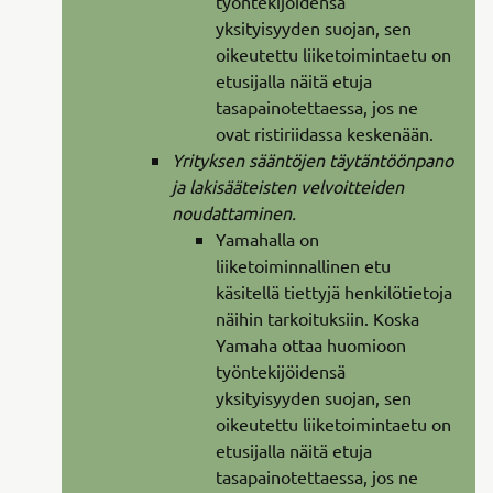
työntekijöidensä
yksityisyyden suojan, sen
oikeutettu liiketoimintaetu on
etusijalla näitä etuja
tasapainotettaessa, jos ne
ovat ristiriidassa keskenään.
Yrityksen sääntöjen täytäntöönpano
ja lakisääteisten velvoitteiden
noudattaminen.
Yamahalla on
liiketoiminnallinen etu
käsitellä tiettyjä henkilötietoja
näihin tarkoituksiin. Koska
Yamaha ottaa huomioon
työntekijöidensä
yksityisyyden suojan, sen
oikeutettu liiketoimintaetu on
etusijalla näitä etuja
tasapainotettaessa, jos ne