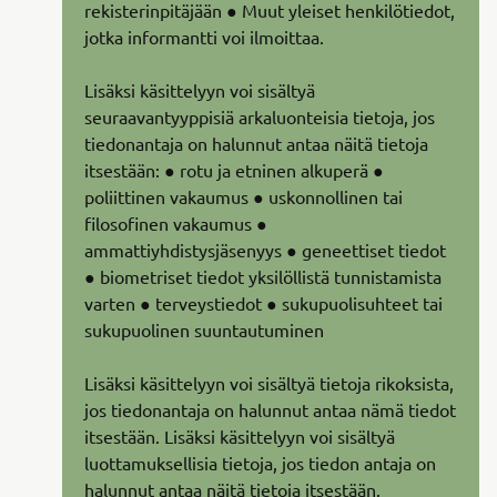
rekisterinpitäjään ● Muut yleiset henkilötiedot,
jotka informantti voi ilmoittaa.
Lisäksi käsittelyyn voi sisältyä
seuraavantyyppisiä arkaluonteisia tietoja, jos
tiedonantaja on halunnut antaa näitä tietoja
itsestään: ● rotu ja etninen alkuperä ●
poliittinen vakaumus ● uskonnollinen tai
filosofinen vakaumus ●
ammattiyhdistysjäsenyys ● geneettiset tiedot
● biometriset tiedot yksilöllistä tunnistamista
varten ● terveystiedot ● sukupuolisuhteet tai
sukupuolinen suuntautuminen
Lisäksi käsittelyyn voi sisältyä tietoja rikoksista,
jos tiedonantaja on halunnut antaa nämä tiedot
itsestään. Lisäksi käsittelyyn voi sisältyä
luottamuksellisia tietoja, jos tiedon antaja on
halunnut antaa näitä tietoja itsestään.