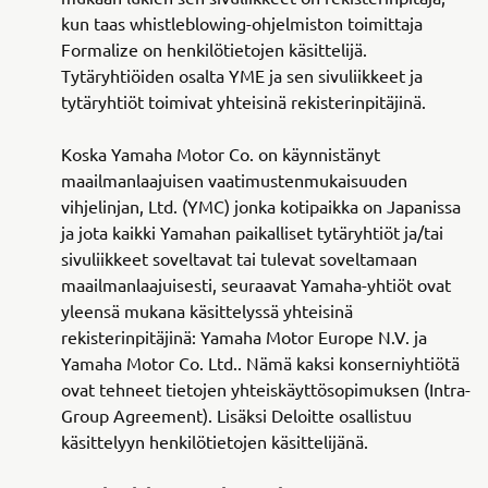
kun taas whistleblowing-ohjelmiston toimittaja
Formalize on henkilötietojen käsittelijä.
Tytäryhtiöiden osalta YME ja sen sivuliikkeet ja
tytäryhtiöt toimivat yhteisinä rekisterinpitäjinä.
Koska Yamaha Motor Co. on käynnistänyt
maailmanlaajuisen vaatimustenmukaisuuden
vihjelinjan, Ltd. (YMC) jonka kotipaikka on Japanissa
ja jota kaikki Yamahan paikalliset tytäryhtiöt ja/tai
sivuliikkeet soveltavat tai tulevat soveltamaan
maailmanlaajuisesti, seuraavat Yamaha-yhtiöt ovat
yleensä mukana käsittelyssä yhteisinä
rekisterinpitäjinä: Yamaha Motor Europe N.V. ja
Yamaha Motor Co. Ltd.. Nämä kaksi konserniyhtiötä
ovat tehneet tietojen yhteiskäyttösopimuksen (Intra-
Group Agreement). Lisäksi Deloitte osallistuu
käsittelyyn henkilötietojen käsittelijänä.