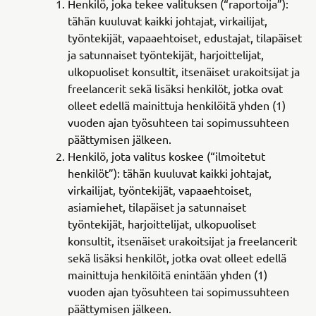
Henkilö, joka tekee valituksen (“raportoija”):
tähän kuuluvat kaikki johtajat, virkailijat,
työntekijät, vapaaehtoiset, edustajat, tilapäiset
ja satunnaiset työntekijät, harjoittelijat,
ulkopuoliset konsultit, itsenäiset urakoitsijat ja
freelancerit sekä lisäksi henkilöt, jotka ovat
olleet edellä mainittuja henkilöitä yhden (1)
vuoden ajan työsuhteen tai sopimussuhteen
päättymisen jälkeen.
Henkilö, jota valitus koskee (“ilmoitetut
henkilöt”): tähän kuuluvat kaikki johtajat,
virkailijat, työntekijät, vapaaehtoiset,
asiamiehet, tilapäiset ja satunnaiset
työntekijät, harjoittelijat, ulkopuoliset
konsultit, itsenäiset urakoitsijat ja freelancerit
sekä lisäksi henkilöt, jotka ovat olleet edellä
mainittuja henkilöitä enintään yhden (1)
vuoden ajan työsuhteen tai sopimussuhteen
päättymisen jälkeen.