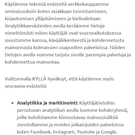
Käytämme teknisiä evästeitä verkkokauppamme
muut kolmannet osapuolet
ominaisuuksiin kuten asiakkaan tunnistamiseen,
eurooppalaisten ilmiantolinjojen tai
kirjautumisen ylläpitämiseen ja kielivalintaan.
maailmanlaajuisten
Analytiikkaevästeiden avulla keräämme tietoja
vaatimustenmukaisuutta koskevien
nimettömästi miten käyttäjät ovat vuorovaikutuksessa
vihjelinjojen täytäntöönpanon
sivustomme kanssa, kävijäliikenteestä ja kohdennetusta
yhteydessä.
mainonnasta kolmansien osapuolten palveluissa. Näiden
tietojen avulla voimme tarjota sinulle parempia palveluja ja
kohdennettua mainontaa.
Miten siirrämme henkilötietojasi ETA:n
ulkopuolelle?
Valitsemalla KYLLÄ hyväksyt, että käytämme myös
Henkilötietojesi käsittely eurooppalaisten
seuraavia evästeitä:
ilmiantajapuhelinten tai maailmanlaajuisten
säännönmukaisuutta koskevien vihjelinjojen
Analytiikka ja markkinointi:
Käyttäjätietoihin
yhteydessä voi edellyttää henkilötietojesi siirtämistä
perustuvan analytiikan avulla luomme kohderyhmiä,
Yamaha-konsernin sisällä tai valituille kolmansille
joille kohdistamme kiinnostavaa mainossisältöä
osapuolille. Yamaha-konsernin yritykset tai valitut
sivustollamme ja muiden julkaisijoiden palveluissa
kolmannet osapuolet voivat sijaita Euroopan
kuten Facebook, Instagram, Youtube ja Google.
talousalueen (ETA) ulkopuolella. Tarvittaessa