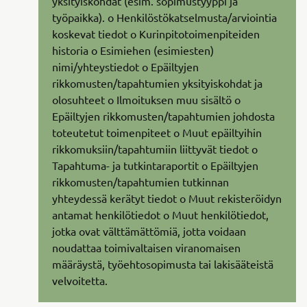
yksityiskohdat (esim. sopimustyyppi ja
työpaikka). o Henkilöstökatselmusta/arviointia
koskevat tiedot o Kurinpitotoimenpiteiden
historia o Esimiehen (esimiesten)
nimi/yhteystiedot o Epäiltyjen
rikkomusten/tapahtumien yksityiskohdat ja
olosuhteet o Ilmoituksen muu sisältö o
Epäiltyjen rikkomusten/tapahtumien johdosta
toteutetut toimenpiteet o Muut epäiltyihin
rikkomuksiin/tapahtumiin liittyvät tiedot o
Tapahtuma- ja tutkintaraportit o Epäiltyjen
rikkomusten/tapahtumien tutkinnan
yhteydessä kerätyt tiedot o Muut rekisteröidyn
antamat henkilötiedot o Muut henkilötiedot,
jotka ovat välttämättömiä, jotta voidaan
noudattaa toimivaltaisen viranomaisen
määräystä, työehtosopimusta tai lakisääteistä
velvoitetta.