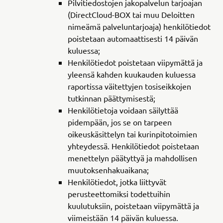
Pilvitiedostojen jakopalvelun tarjoajan
(DirectCloud-BOX tai muu Deloitten
nimeämä palveluntarjoaja) henkilötiedot
poistetaan automaattisesti 14 päivän
kuluessa;
Henkilötiedot poistetaan viipymättä ja
yleensä kahden kuukauden kuluessa
raportissa väitettyjen tosiseikkojen
tutkinnan päättymisestä;
Henkilötietoja voidaan säilyttää
pidempään, jos se on tarpeen
oikeuskäsittelyn tai kurinpitotoimien
yhteydessä. Henkilötiedot poistetaan
menettelyn päätyttyä ja mahdollisen
muutoksenhakuaikana;
Henkilötiedot, jotka liittyvät
perusteettomiksi todettuihin
kuulutuksiin, poistetaan viipymättä ja
viimeistään 14 päivän kuluessa.