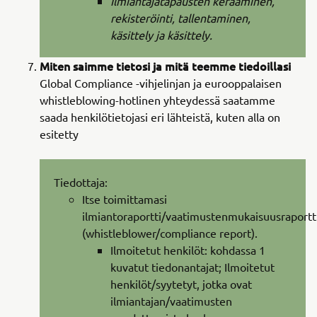
Ilmiantajatapausten kerääminen,
rekisteröinti, tallentaminen,
käsittely ja käsittely.
Miten saimme tietosi ja mitä teemme tiedoillasi
Global Compliance -vihjelinjan ja eurooppalaisen
whistleblowing-hotlinen yhteydessä saatamme
saada henkilötietojasi eri lähteistä, kuten alla on
esitetty
Tiedottaja:
Itse toimittamasi
ilmiantoraportti/vaatimustenmukaisuusraportt
(whistleblower/compliance report).
Ilmoitetut henkilöt: kohdassa 1
kuvatut tiedonantajat; Ilmoitetut
henkilöt/syytetyt, jotka ovat
ilmiantajan/vaatimusten