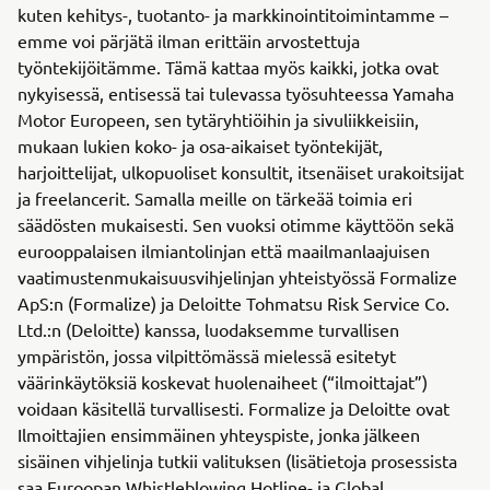
kuten kehitys-, tuotanto- ja markkinointitoimintamme –
emme voi pärjätä ilman erittäin arvostettuja
työntekijöitämme. Tämä kattaa myös kaikki, jotka ovat
nykyisessä, entisessä tai tulevassa työsuhteessa Yamaha
Motor Europeen, sen tytäryhtiöihin ja sivuliikkeisiin,
mukaan lukien koko- ja osa-aikaiset työntekijät,
harjoittelijat, ulkopuoliset konsultit, itsenäiset urakoitsijat
ja freelancerit. Samalla meille on tärkeää toimia eri
säädösten mukaisesti. Sen vuoksi otimme käyttöön sekä
eurooppalaisen ilmiantolinjan että maailmanlaajuisen
vaatimustenmukaisuusvihjelinjan yhteistyössä Formalize
ApS:n (Formalize) ja Deloitte Tohmatsu Risk Service Co.
Ltd.:n (Deloitte) kanssa, luodaksemme turvallisen
ympäristön, jossa vilpittömässä mielessä esitetyt
väärinkäytöksiä koskevat huolenaiheet (“ilmoittajat”)
voidaan käsitellä turvallisesti. Formalize ja Deloitte ovat
Ilmoittajien ensimmäinen yhteyspiste, jonka jälkeen
sisäinen vihjelinja tutkii valituksen (lisätietoja prosessista
saa Euroopan Whistleblowing Hotline- ja Global