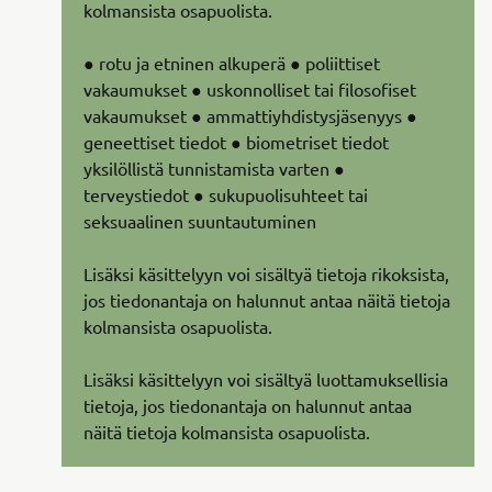
kolmansista osapuolista.
● rotu ja etninen alkuperä ● poliittiset
vakaumukset ● uskonnolliset tai filosofiset
vakaumukset ● ammattiyhdistysjäsenyys ●
geneettiset tiedot ● biometriset tiedot
yksilöllistä tunnistamista varten ●
terveystiedot ● sukupuolisuhteet tai
seksuaalinen suuntautuminen
Lisäksi käsittelyyn voi sisältyä tietoja rikoksista,
jos tiedonantaja on halunnut antaa näitä tietoja
kolmansista osapuolista.
Lisäksi käsittelyyn voi sisältyä luottamuksellisia
tietoja, jos tiedonantaja on halunnut antaa
näitä tietoja kolmansista osapuolista.