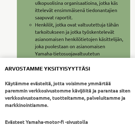
ulkopuolisina organisaatioina, jotka käs
ittelevät ensimmäisenä tiedonantajien
saapuvat raportit.
Henkilöt, jotka ovat valtuutettuja tähän
tarkoitukseen ja jotka työskentelevät
asianomaisen henkilötietojen käsittelijän,
joka puolestaan on asianomaisen
Yamaha-tietosuojavaltuutetun
palveluksessa olevan alihankkijan
palveluksessa tai tämän puolesta ja jotka
ARVOSTAMME YKSITYISYYTTÄSI
puolestaan ovat asianomaisen Yamaha-
tietosuojavaltuutetun palveluksessa ja
Käytämme evästeitä, jotta voisimme ymmärtää
jotka ovat asianomaisen Yamaha-
paremmin verkkosivustomme kävijöitä ja parantaa siten
tietosuojavaltuutetun palveluksessa
verkkosivustoamme, tuotteitamme, palveluitamme ja
tarpeen mukaan.
markkinointiamme.
Viranomaiset, jos laki niin vaatii, jos se on
tarpeen rekisterinpitäjän oikeuksien
Evästeet Yamaha-motor-fi -sivustolla
suojaamiseksi tai jos kyseessä on terveys-
tai turvallisuushätätapaus.