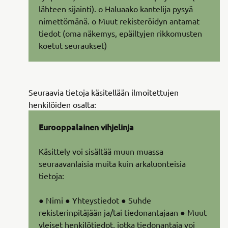
lähteen sijainti). o Haluaako kantelija pysyä
nimettömänä. o Muut rekisteröidyn antamat
tiedot (oma näkemys, epäiltyjen rikkomusten
koetut seuraukset)
Seuraavia tietoja käsitellään ilmoitettujen
henkilöiden osalta:
Eurooppalainen vihjelinja
Käsittely voi sisältää muun muassa
seuraavanlaisia muita kuin arkaluonteisia
tietoja:
● Nimi ● Yhteystiedot ● Suhde
rekisterinpitäjään ja/tai tiedonantajaan ● Muut
yleiset henkilötiedot, jotka tiedonantaja voi