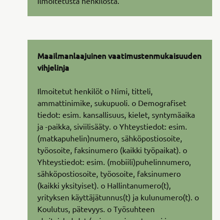
ilmoitetusta henkilöstä.
Maailmanlaajuinen vaatimustenmukaisuuden
vihjelinja
Ilmoitetut henkilöt o Nimi, titteli,
ammattinimike, sukupuoli. o Demografiset
tiedot: esim. kansallisuus, kielet, syntymäaika
ja -paikka, siviilisääty. o Yhteystiedot: esim.
(matkapuhelin)numero, sähköpostiosoite,
työosoite, faksinumero (kaikki työpaikat). o
Yhteystiedot: esim. (mobiili)puhelinnumero,
sähköpostiosoite, työosoite, faksinumero
(kaikki yksityiset). o Hallintanumero(t),
yrityksen käyttäjätunnus(t) ja kulunumero(t). o
Koulutus, pätevyys. o Työsuhteen