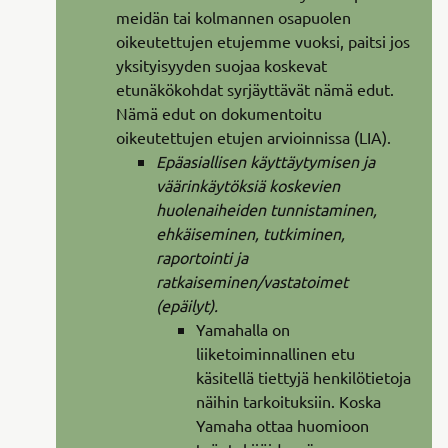
meidän tai kolmannen osapuolen
oikeutettujen etujemme vuoksi, paitsi jos
yksityisyyden suojaa koskevat
etunäkökohdat syrjäyttävät nämä edut.
Nämä edut on dokumentoitu
oikeutettujen etujen arvioinnissa (LIA).
Epäasiallisen käyttäytymisen ja
väärinkäytöksiä koskevien
huolenaiheiden tunnistaminen,
ehkäiseminen, tutkiminen,
raportointi ja
ratkaiseminen/vastatoimet
(epäilyt).
Yamahalla on
liiketoiminnallinen etu
käsitellä tiettyjä henkilötietoja
näihin tarkoituksiin. Koska
Yamaha ottaa huomioon