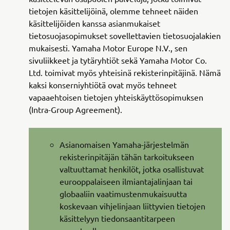
tietojen käsittelijöinä, olemme tehneet näiden
käsittelijöiden kanssa asianmukaiset
tietosuojasopimukset sovellettavien tietosuojalakien
mukaisesti. Yamaha Motor Europe N.V., sen
sivuliikkeet ja tytäryhtiöt sekä Yamaha Motor Co.
Ltd. toimivat myös yhteisinä rekisterinpitäjinä. Nämä
kaksi konserniyhtiötä ovat myös tehneet
vapaaehtoisen tietojen yhteiskäyttösopimuksen
(Intra-Group Agreement).
Asianomaisen Yamaha-järjestelmän
rekisterinpitäjän tähän tarkoitukseen
valtuuttamat henkilöt, jotka osallistuvat
eurooppalaiseen ilmiantajalinjaan tai
globaaliin vaatimustenmukaisuutta
koskevaan vihjelinjaan liittyvien tietojen
käsittelyyn tiedonsaantitarpeen