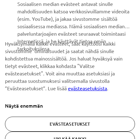
Sosiaalisen median evästeet antavat sinulle
turvaudumme Euroopan komission asianmukaisiin
mahdollisuuden katsoa verkkosivuillamme videoita
riittävyyspäätöksiin, kuten henkilötietojen
(esim. YouTube), ja jakaa sivustomme sisältöä
siirtämisessä Japaniin. Tarvittaessa olemme myös
sosiaalisessa mediassa. Nämä sosiaalisen median
toteuttaneet asianmukaisia suojatoimia
palveluntarjoajien evästeet seuraavat toimintaasi
siirtääksemme henkilötietojasi ETA-alueen
Internetissä, ja he käyttävät tietoa omiin
Hyväksymällä kaikki evästeet, saat käyttöösi kaikki
ulkopuolella sijaitsevaan maahan, jos kyseinen maa
tarkoituksiinsa.
sivustomme ominaisuudet ja saatat nähdä sinulle
ei tarjoa riittävää tietosuojan tasoa sovellettavan
kohdistettua mainossisältöä. Jos haluat hyväksyä vain
tietosuojalainsäädännön mukaisesti, kuten tekemällä
tietyt evästeet, klikkaa kohdasta "Valitse
vakiosopimuslausekkeita, jotka Euroopan komissio
evästeasetukset". Voit aina muuttaa asetuksiasi ja
on hyväksynyt
. Voit ottaa meihin yhteyttä, jos haluat
peruuttaa suostumuksesi valitsemalla sivustolla
lisätietoja toimenpiteistä, joita olemme toteuttaneet
”Evästeasetukset”. Lue lisää
evästeasetuksista
.
henkilötietojesi suojaamiseksi.
Miten suojaamme henkilötietojasi?
Näytä enemmän
Olemme sitoutuneet varmistamaan, että
henkilötietosi ovat turvassa. Luvattoman pääsyn tai
EVÄSTEASETUKSET
paljastamisen estämiseksi olemme ottaneet
käyttöön asianmukaiset fyysiset, tekniset ja
HYLKÄÄ KAIKKI