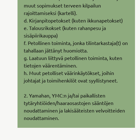
muut sopimukset terveen kilpailun
rajoittamiseksi (kartelli).
d. Kirjanpitopetokset (kuten ikkunapetokset)
e. Talousrikokset (kuten rahanpesu ja
sisäpiirikauppa)
f. Petollinen toiminta, jonka tilintarkastaja(t) on
tahallaan jättänyt huomiotta.
g. Laatuun liittyvä petollinen toiminta, kuten
tietojen väärentäminen.
h. Muut petolliset väärinkäytökset, joihin
johtajat ja toimihenkilöt ovat syyllistyneet.
2. Yamahan, YMC:n ja/tai paikallisten
tytäryhtiöiden/haaraosastojen sääntöjen
noudattaminen ja lakisääteisten velvoitteiden
noudattaminen.