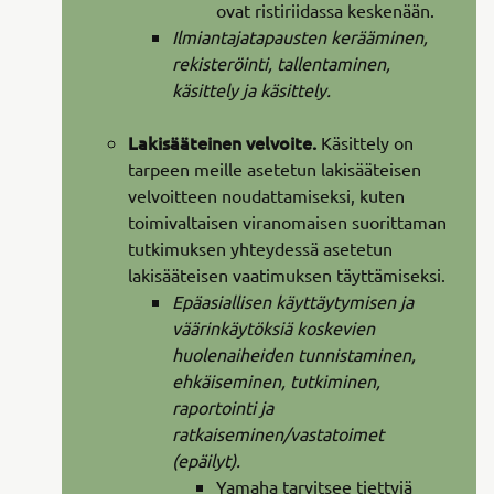
ovat ristiriidassa keskenään.
Ilmiantajatapausten kerääminen,
rekisteröinti, tallentaminen,
käsittely ja käsittely.
Lakisääteinen velvoite.
Käsittely on
tarpeen meille asetetun lakisääteisen
velvoitteen noudattamiseksi, kuten
toimivaltaisen viranomaisen suorittaman
tutkimuksen yhteydessä asetetun
lakisääteisen vaatimuksen täyttämiseksi.
Epäasiallisen käyttäytymisen ja
väärinkäytöksiä koskevien
huolenaiheiden tunnistaminen,
ehkäiseminen, tutkiminen,
raportointi ja
ratkaiseminen/vastatoimet
(epäilyt).
Yamaha tarvitsee tiettyjä