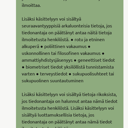
ilmoittaa.
Lisäksi käsittelyyn voi sisältyä
seuraavantyyppisiä arkaluonteisia tietoja, jos
tiedonantaja on päättänyt antaa näitä tietoja
ilmoitetusta henkilöstä. ● rotu ja etninen
alkuperä ● poliittinen vakaumus ●
uskonnollinen tai filosofinen vakaumus ●
ammattiyhdistysjäsenyys ● geneettiset tiedot
● biometriset tiedot yksilöllistä tunnistamista
varten ● terveystiedot ● sukupuolisuhteet tai
sukupuolinen suuntautuminen
Lisäksi käsittelyyn voi sisältyä tietoja rikoksista,
jos tiedonantaja on halunnut antaa nämä tiedot
ilmoitetusta henkilöstä. Lisäksi käsittelyyn voi
sisältyä luottamuksellisia tietoja, jos
tiedonantaja on päättänyt antaa nämä tiedot