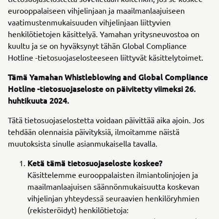
eurooppalaiseen vihjelinjaan ja maailmanlaajuiseen
vaatimustenmukaisuuden vihjelinjaan liittyvien
henkilötietojen käsittelyä. Yamahan yritysneuvostoa on
kuultu ja se on hyväksynyt tähän Global Compliance
Hotline -tietosuojaselosteeseen liittyvät käsittelytoimet.
Tämä Yamahan Whistleblowing and Global Compliance
Hotline -tietosuojaseloste on päivitetty viimeksi 26.
huhtikuuta 2024.
Tätä tietosuojaselostetta voidaan päivittää aika ajoin. Jos
tehdään olennaisia päivityksiä, ilmoitamme näistä
muutoksista sinulle asianmukaisella tavalla.
Ketä tämä tietosuojaseloste koskee?
Käsittelemme eurooppalaisten ilmiantolinjojen ja
maailmanlaajuisen säännönmukaisuutta koskevan
vihjelinjan yhteydessä seuraavien henkilöryhmien
(rekisteröidyt) henkilötietoja: