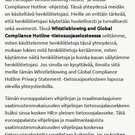
Compliance Hotline -ohjeista). Tässä yhteydessä meidän
on käsiteltävä henkilötietojasi. Meille on erittäin tärkeää,
että henkilötietojasi käytetään huolellisesti ja turvallisesti
Whistleblowing and Global
sekä avoimesti. Tässä
Compliance Hotline -tietosuojaselosteessa
selitämme,
miten käsittelemme henkilötietoja tässä yhteydessä,
mukaan lukien mitä henkilötietoja keräämme, miten
käytämme näitä henkilötietoja ja kuinka kauan säilytämme
henkilötietojasi. Jos sinulla on kysyttävää, ilmoita siitä
meille tämän Whistleblowing and Global Compliance
Hotline Privacy Statement -tietosuojaselosteen lopussa
olevilla yhteystiedoilla.
Tämän eurooppalaisen vihjelinjan ja maailmanlaajuisen
vaatimustenmukaisuuden vihjelinjan tietosuojalausekkeen
lisäksi sinua koskee HR:n yleinen tietosuojalauseke. Tätä
eurooppalaista vihjelinjaa ja maailmanlaajuista
vaatimustenmukaisuuden vihjelinjaa koskevaa
tietosuojaselostetta sovelletaan kuitenkin, jos se koskee