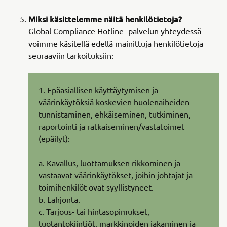
Miksi käsittelemme näitä henkilötietoja?
Global Compliance Hotline -palvelun yhteydessä
voimme käsitellä edellä mainittuja henkilötietoja
seuraaviin tarkoituksiin:
1. Epäasiallisen käyttäytymisen ja
väärinkäytöksiä koskevien huolenaiheiden
tunnistaminen, ehkäiseminen, tutkiminen,
raportointi ja ratkaiseminen/vastatoimet
(epäilyt):
a. Kavallus, luottamuksen rikkominen ja
vastaavat väärinkäytökset, joihin johtajat ja
toimihenkilöt ovat syyllistyneet.
b. Lahjonta.
c. Tarjous- tai hintasopimukset,
tuotantokiintiöt, markkinoiden jakaminen ja