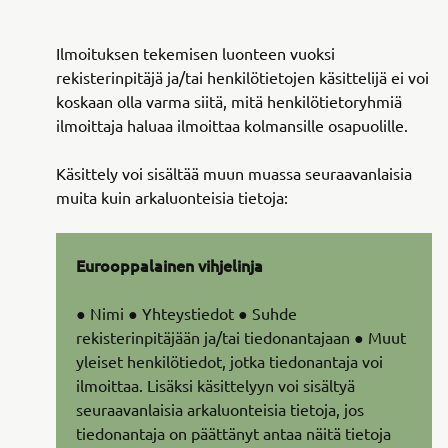
Ilmoituksen tekemisen luonteen vuoksi
rekisterinpitäjä ja/tai henkilötietojen käsittelijä ei voi
koskaan olla varma siitä, mitä henkilötietoryhmiä
ilmoittaja haluaa ilmoittaa kolmansille osapuolille.
Käsittely voi sisältää muun muassa seuraavanlaisia
muita kuin arkaluonteisia tietoja:
Eurooppalainen vihjelinja
● Nimi ● Yhteystiedot ● Suhde
rekisterinpitäjään ja/tai tiedonantajaan ● Muut
yleiset henkilötiedot, jotka tiedonantaja voi
ilmoittaa. Lisäksi käsittelyyn voi sisältyä
seuraavanlaisia arkaluonteisia tietoja, jos
tiedonantaja on päättänyt antaa näitä tietoja