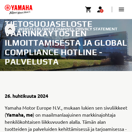
TIETOSUOJASELOSTE
WHISTLEBLOWER CHANNEL PRIVACY STATEMENT
VÄÄRINKÄYTÖSTEN
ILMOITTAMISESTA JA GLOBAL
COMPLIANCE HOTLINE -
PALVELUSTA
26. huhtikuuta 2024
Yamaha Motor Europe N.V., mukaan lukien sen sivuliikkeet
Yamaha, me
(
) on maailmanlaajuinen markkinajohtaja
henkilökohtaisen liikkuvuuden alalla. Tämän alan
tuotteiden ja palveluiden kehittämisessä ja tarjoamisessa -