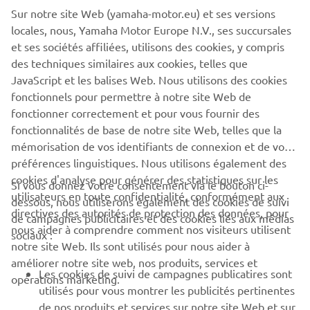
Sur notre site Web (yamaha-motor.eu) et ses versions
Web ne peuvent en aucun cas être utilisées à des fins
locales, nous, Yamaha Motor Europe N.V., ses succursales
commerciales ou non commerciales sans le consentement
et ses sociétés affiliées, utilisons des cookies, y compris
écrit explicite de Yamaha Motor Europe N.V. et/ou de
des techniques similaires aux cookies, telles que
Yamaha Motor Co., Ltd.
JavaScript et les balises Web. Nous utilisons des cookies
Conduisez toujours prudemment et respectez la
fonctionnels pour permettre à notre site Web de
législation routière locale.
fonctionner correctement et pour vous fournir des
fonctionnalités de base de notre site Web, telles que la
mémorisation de vos identifiants de connexion et de vos
préférences linguistiques. Nous utilisons également des
cookies d'analyse pour générer des statistiques sur les
Si vous donnez votre consentement via le bouton ci-
utilisateurs en toute confidentialité, conformément aux
dessous, nous utiliserons également des cookies de suivi
CORPORATE
directives des autorités de protection des données, pour
de campagnes publicitaires et des cookies liés aux médias
nous aider à comprendre comment nos visiteurs utilisent
sociaux :
notre site Web. Ils sont utilisés pour nous aider à
PROS & B2B
améliorer notre site web, nos produits, services et
Les cookies de suivi de campagnes publicatires sont
opérations marketing.
PLUS YAMAHA
utilisés pour vous montrer les publicités pertinentes
de nos produits et services sur notre site Web et sur