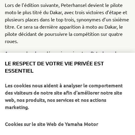
Lors de l’édition suivante, Peterhansel devient le pilote
moto le plus titré du Dakar, avec trois victoires d’étape et
plusieurs places dans le top trois, synonymes d’un sixième
titre. Ce sera sa dernière apparition à moto au Dakar, le
pilote décidant de poursuivre la compétition sur quatre
roues.
Au cours des deux décennies suivantes, Peterhansel
remportera sept victoires sur le Dakar avec trois
LE RESPECT DE VOTRE VIE PRIVÉE EST
constructeurs différents, dont la première en 2004. À ce
ESSENTIEL
jour, il a gagné 80 étapes et a remporté, en 2019, la Coupe
du monde des rallyes tout-terrain, après une victoire sur
Les cookies nous aident à analyser le comportement
l’Abu Dhabi Desert Challenge.
des visiteurs de notre site afin d'améliorer notre site
web, nos produits, nos services et nos actions
marketing.
©Yamaha Motor Europe N.V. / Yamaha Motor Co., Ltd.
Cookies sur le site Web de Yamaha Motor
Les informations et images contenues dans ces pages