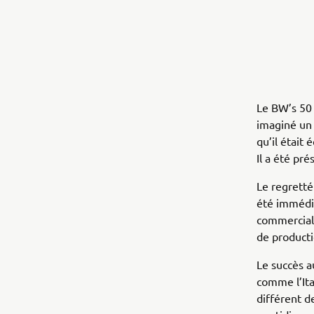
Le BW’s 50 
imaginé un 
qu’il était
Il a été pr
Le regretté
été immédia
commerciali
de producti
Le succès a
comme l’Ita
différent de