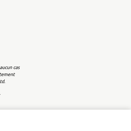
aucun cas
ntement
td.
.