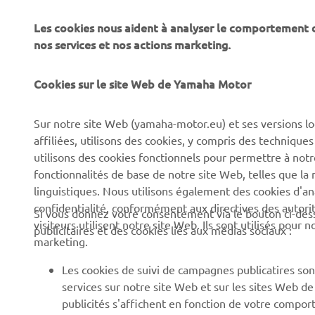
Les cookies nous aident à analyser le comportement des
CORPORATE
PROS & B2B
nos services et nos actions marketing.
À propos de Yamaha
Forces de l'ordre et
Cookies sur le site Web de Yamaha Motor
secours
News
Professionnels
Sur notre site Web (yamaha-motor.eu) et ses versions lo
Événements
affiliées, utilisons des cookies, y compris des techniques
Robotique
Presse
utilisons des cookies fonctionnels pour permettre à not
Systèmes pour VAE
fonctionnalités de base de notre site Web, telles que l
Brochures
linguistiques. Nous utilisons également des cookies d'ana
Partenariats
Travailler chez Yamaha
confidentialité, conformément aux directives des auto
Si vous donnez votre consentement via le bouton ci-des
Informations techniques
visiteurs utilisent notre site Web. Ils sont utilisés pour
Devenir concessionnaire
publicitaires et des cookies liés aux médias sociaux :
destinées aux revendeurs
marketing.
Yamaha « Revs Your Heart
indépendants
» : Et votre cœur bat plus
Les cookies de suivi de campagnes publicatires sont
Fiche de données de
fort
services sur notre site Web et sur les sites Web d
sécurité Yamalube
publicités s'affichent en fonction de votre comport
Politique de durabilité de