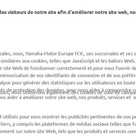
 visiteurs de notre site afin d'améliorer notre site web, no
PLUS YAMAHA
SUPPORT
MyYamaha
Service client
Yamaha Music
CGV de la boutique en
ligne
cales, nous, Yamaha Motor Europe N.V., ses succursales et ses 
Yamaha Racing (en)
 similaires aux cookies, telles que JavaScript et les balises Web
Catalogue de pièces
Yamaha Motor Global (en)
re site Web de fonctionner correctement et pour vous fournir d
Trouvez le
a mémorisation de vos identifiants de connexion et de vos préfé
Application mobiles
concessionnaire Yamaha
lyse pour générer des statistiques sur les utilisateurs en toute
rités de protection des données, pour nous aider à comprendre
Information sur la gestion
sous, nous utiliserons également des cookies de suivi de camp
 nous aider à améliorer notre site web, nos produits, services et 
des batteries usagées
 utilisés pour vous montrer les publicités pertinentes de nos p
e tiers, y compris les plateformes de médias sociaux telles que 
ement sur notre site Web, tels que les produits et services cons