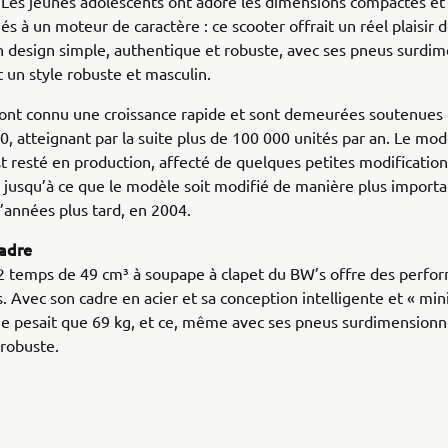
 Les jeunes adolescents ont adoré les dimensions compactes et 
és à un moteur de caractère : ce scooter offrait un réel plaisir 
n design simple, authentique et robuste, avec ses pneus surdi
t un style robuste et masculin.
ont connu une croissance rapide et sont demeurées soutenues 
, atteignant par la suite plus de 100 000 unités par an. Le mod
st resté en production, affecté de quelques petites modification
 jusqu’à ce que le modèle soit modifié de manière plus importa
’années plus tard, en 2004.
adre
2 temps de 49 cm³ à soupape à clapet du BW’s offre des perfo
. Avec son cadre en acier et sa conception intelligente et « min
ne pesait que 69 kg, et ce, même avec ses pneus surdimensionn
robuste.