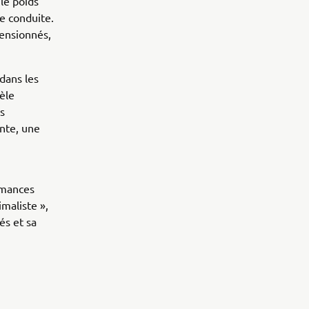
le poids
de conduite.
mensionnés,
dans les
èle
s
nte, une
rmances
imaliste »,
és et sa