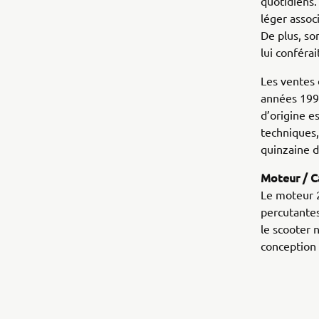
quotidiens.
léger associ
De plus, so
lui conférai
Les ventes 
années 1990
d’origine e
techniques,
quinzaine d
Moteur / C
Le moteur 
percutantes
le scooter 
conception 