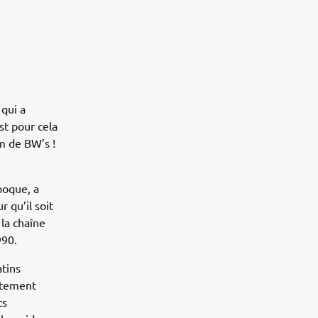
qui a
st pour cela
om de BW’s !
poque, a
 qu’il soit
la chaîne
990.
atins
lètement
ts