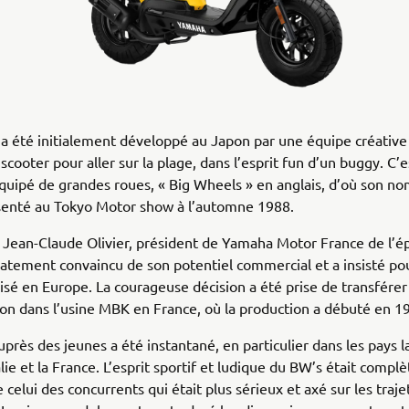
a été initialement développé au Japon par une équipe créative 
scooter pour aller sur la plage, dans l’esprit fun d’un buggy. C’e
 équipé de grandes roues, « Big Wheels » en anglais, d’où son n
ésenté au Tokyo Motor show à l’automne 1988.
 Jean-Claude Olivier, président de Yamaha Motor France de l’é
tement convaincu de son potentiel commercial et a insisté pour
sé en Europe. La courageuse décision a été prise de transférer 
on dans l’usine MBK en France, où la production a débuté en 1
uprès des jeunes a été instantané, en particulier dans les pays l
lie et la France. L’esprit sportif et ludique du BW’s était comp
 celui des concurrents qui était plus sérieux et axé sur les traje