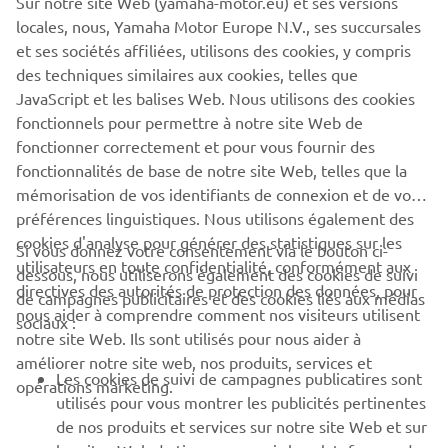
Sur notre site Web (yamaha-motor.eu) et ses versions
Web ne peuvent en aucun cas être utilisées à des fins
locales, nous, Yamaha Motor Europe N.V., ses succursales
commerciales ou non commerciales sans le consentement
et ses sociétés affiliées, utilisons des cookies, y compris
écrit explicite de Yamaha Motor Europe N.V. et/ou de
des techniques similaires aux cookies, telles que
Yamaha Motor Co., Ltd.
JavaScript et les balises Web. Nous utilisons des cookies
Conduisez toujours prudemment et respectez la
fonctionnels pour permettre à notre site Web de
législation routière locale.
fonctionner correctement et pour vous fournir des
fonctionnalités de base de notre site Web, telles que la
mémorisation de vos identifiants de connexion et de vos
préférences linguistiques. Nous utilisons également des
cookies d'analyse pour générer des statistiques sur les
Si vous donnez votre consentement via le bouton ci-
utilisateurs en toute confidentialité, conformément aux
dessous, nous utiliserons également des cookies de suivi
CORPORATE
directives des autorités de protection des données, pour
de campagnes publicitaires et des cookies liés aux médias
nous aider à comprendre comment nos visiteurs utilisent
sociaux :
notre site Web. Ils sont utilisés pour nous aider à
PROS & B2B
améliorer notre site web, nos produits, services et
Les cookies de suivi de campagnes publicatires sont
opérations marketing.
PLUS YAMAHA
utilisés pour vous montrer les publicités pertinentes
de nos produits et services sur notre site Web et sur