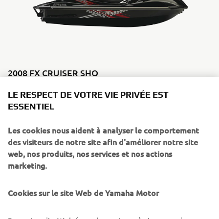
2008 FX CRUISER SHO
En savoir plus
LE RESPECT DE VOTRE VIE PRIVÉE EST
ESSENTIEL
Les cookies nous aident à analyser le comportement
ANNÉES 2010
des visiteurs de notre site afin d'améliorer notre site
web, nos produits, nos services et nos actions
marketing.
©Yamaha Motor Europe N.V. / Yamaha Motor Co., Ltd.
Cookies sur le site Web de Yamaha Motor
Les informations et images contenues dans ces pages