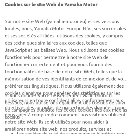
©Yamaha Motor Europe N.V. / Yamaha Motor Co., Ltd.
Cookies sur le site Web de Yamaha Motor
Les informations et images contenues dans ces pages
Sur notre site Web (yamaha-motor.eu) et ses versions
Web ne peuvent en aucun cas être utilisées à des fins
locales, nous, Yamaha Motor Europe N.V., ses succursales
commerciales ou non commerciales sans le consentement
et ses sociétés affiliées, utilisons des cookies, y compris
écrit explicite de Yamaha Motor Europe N.V. et/ou de
des techniques similaires aux cookies, telles que
Yamaha Motor Co., Ltd.
JavaScript et les balises Web. Nous utilisons des cookies
Conduisez toujours prudemment et respectez la
fonctionnels pour permettre à notre site Web de
législation routière locale.
fonctionner correctement et pour vous fournir des
fonctionnalités de base de notre site Web, telles que la
mémorisation de vos identifiants de connexion et de vos
préférences linguistiques. Nous utilisons également des
cookies d'analyse pour générer des statistiques sur les
Si vous donnez votre consentement via le bouton ci-
utilisateurs en toute confidentialité, conformément aux
dessous, nous utiliserons également des cookies de suivi
CORPORATE
directives des autorités de protection des données, pour
de campagnes publicitaires et des cookies liés aux médias
nous aider à comprendre comment nos visiteurs utilisent
sociaux :
notre site Web. Ils sont utilisés pour nous aider à
PROS & B2B
améliorer notre site web, nos produits, services et
Les cookies de suivi de campagnes publicatires sont