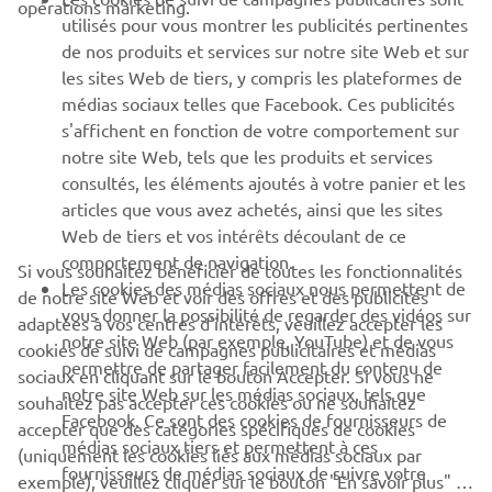
opérations marketing.
PLUS YAMAHA
utilisés pour vous montrer les publicités pertinentes
de nos produits et services sur notre site Web et sur
les sites Web de tiers, y compris les plateformes de
SUPPORT
médias sociaux telles que Facebook. Ces publicités
s'affichent en fonction de votre comportement sur
notre site Web, tels que les produits et services
NEWSLETTER
consultés, les éléments ajoutés à votre panier et les
articles que vous avez achetés, ainsi que les sites
Découvrez en exclusivité les dernières offres, les événements
spéciaux, les nouveautés et bien plus encore
Web de tiers et vos intérêts découlant de ce
comportement de navigation.
Si vous souhaitez bénéficier de toutes les fonctionnalités
Les cookies des médias sociaux nous permettent de
de notre site Web et voir des offres et des publicités
vous donner la possibilité de regarder des vidéos sur
adaptées à vos centres d'intérêts, veuillez accepter les
notre site Web (par exemple, YouTube) et de vous
S'ABONNER
cookies de suivi de campagnes publicitaires et médias
permettre de partager facilement du contenu de
sociaux en cliquant sur le bouton Accepter. Si vous ne
notre site Web sur les médias sociaux, tels que
souhaitez pas accepter ces cookies ou ne souhaitez
Lisez notre politique de confidentialité pour savoir comment
Facebook. Ce sont des cookies de fournisseurs de
nous traitons vos données personnelles :
Politique de
accepter que des catégories spécifiques de cookies
médias sociaux tiers et permettent à ces
Confidentialité
(uniquement les cookies liés aux médias sociaux par
fournisseurs de médias sociaux de suivre votre
exemple), veuillez cliquer sur le bouton "En savoir plus" ci-