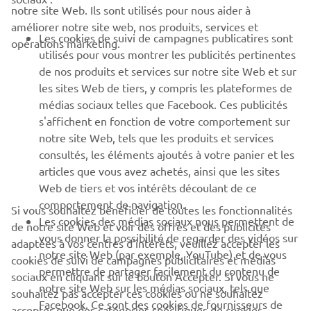
notre site Web. Ils sont utilisés pour nous aider à
PROS & B2B
améliorer notre site web, nos produits, services et
Les cookies de suivi de campagnes publicatires sont
opérations marketing.
PLUS YAMAHA
utilisés pour vous montrer les publicités pertinentes
de nos produits et services sur notre site Web et sur
les sites Web de tiers, y compris les plateformes de
SUPPORT
médias sociaux telles que Facebook. Ces publicités
s'affichent en fonction de votre comportement sur
notre site Web, tels que les produits et services
NEWSLETTER
consultés, les éléments ajoutés à votre panier et les
articles que vous avez achetés, ainsi que les sites
Découvrez en exclusivité les dernières offres, les événements
spéciaux, les nouveautés et bien plus encore
Web de tiers et vos intérêts découlant de ce
comportement de navigation.
Si vous souhaitez bénéficier de toutes les fonctionnalités
Les cookies des médias sociaux nous permettent de
de notre site Web et voir des offres et des publicités
vous donner la possibilité de regarder des vidéos sur
adaptées à vos centres d'intérêts, veuillez accepter les
notre site Web (par exemple, YouTube) et de vous
S'ABONNER
cookies de suivi de campagnes publicitaires et médias
permettre de partager facilement du contenu de
sociaux en cliquant sur le bouton Accepter. Si vous ne
notre site Web sur les médias sociaux, tels que
souhaitez pas accepter ces cookies ou ne souhaitez
Lisez notre politique de confidentialité pour savoir comment
Facebook. Ce sont des cookies de fournisseurs de
nous traitons vos données personnelles :
Politique de
accepter que des catégories spécifiques de cookies