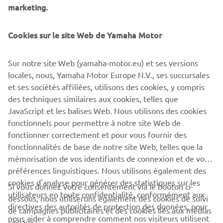
marketing.
©Yamaha Motor Europe N.V. / Yamaha Motor Co., Ltd.
Cookies sur le site Web de Yamaha Motor
Les informations et images contenues dans ces pages
Sur notre site Web (yamaha-motor.eu) et ses versions
Web ne peuvent en aucun cas être utilisées à des fins
locales, nous, Yamaha Motor Europe N.V., ses succursales
commerciales ou non commerciales sans le consentement
et ses sociétés affiliées, utilisons des cookies, y compris
écrit explicite de Yamaha Motor Europe N.V. et/ou de
des techniques similaires aux cookies, telles que
Yamaha Motor Co., Ltd.
JavaScript et les balises Web. Nous utilisons des cookies
Conduisez toujours prudemment et respectez la
fonctionnels pour permettre à notre site Web de
législation routière locale.
fonctionner correctement et pour vous fournir des
fonctionnalités de base de notre site Web, telles que la
mémorisation de vos identifiants de connexion et de vos
préférences linguistiques. Nous utilisons également des
cookies d'analyse pour générer des statistiques sur les
Si vous donnez votre consentement via le bouton ci-
utilisateurs en toute confidentialité, conformément aux
dessous, nous utiliserons également des cookies de suivi
CORPORATE
directives des autorités de protection des données, pour
de campagnes publicitaires et des cookies liés aux médias
nous aider à comprendre comment nos visiteurs utilisent
sociaux :