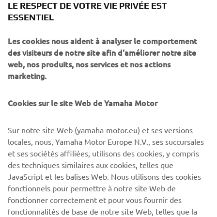
LE RESPECT DE VOTRE VIE PRIVÉE EST
principalement concentrées au Japon tout au long des
ESSENTIEL
années 80 et 90. Atsushi Ito et Yamaha ont remporté le
Championnat de trial japonais en 1987, 1988 et 1990 sur
Les cookies nous aident à analyser le comportement
la TY250R équipée d’une suspension de type motocross.
des visiteurs de notre site afin d'améliorer notre site
En 1991, c’est Yoshihiro Nakagawa qui a remporté le titre,
web, nos produits, nos services et nos actions
tandis que Pascal Couturier a gagné le championnat 1993
marketing.
sur un modèle de série, la TY250Z. À cette époque,
l’économie japonaise est entrée dans un long marasme
économique, qui a eu un impact considérable sur
Cookies sur le site Web de Yamaha Motor
l’industrie moto. Une fois de plus, nous avons réduit
l’ampleur de nos activités liées à la compétition et notre
Sur notre site Web (yamaha-motor.eu) et ses versions
participation aux trials a inévitablement été suspendue
locales, nous, Yamaha Motor Europe N.V., ses succursales
dans la seconde moitié des années 90.
et ses sociétés affiliées, utilisons des cookies, y compris
des techniques similaires aux cookies, telles que
JavaScript et les balises Web. Nous utilisons des cookies
fonctionnels pour permettre à notre site Web de
fonctionner correctement et pour vous fournir des
1
/
15
fonctionnalités de base de notre site Web, telles que la