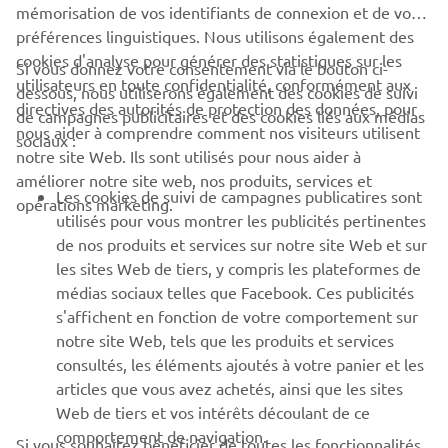
mémorisation de vos identifiants de connexion et de vos
préférences linguistiques. Nous utilisons également des
2000 - 2009
cookies d'analyse pour générer des statistiques sur les
Si vous donnez votre consentement via le bouton ci-
utilisateurs en toute confidentialité, conformément aux
dessous, nous utiliserons également des cookies de suivi
directives des autorités de protection des données, pour
de campagnes publicitaires et des cookies liés aux médias
nous aider à comprendre comment nos visiteurs utilisent
sociaux :
Informations sur les sources et images :
notre site Web. Ils sont utilisés pour nous aider à
améliorer notre site web, nos produits, services et
Esprit de défi – Soixante ans de succès en compétition de
Les cookies de suivi de campagnes publicatires sont
opérations marketing.
Yamaha Motor Co, Ltd.
utilisés pour vous montrer les publicités pertinentes
de nos produits et services sur notre site Web et sur
les sites Web de tiers, y compris les plateformes de
©Yamaha Motor Europe N.V. / Yamaha Motor Co., Ltd.
médias sociaux telles que Facebook. Ces publicités
Les informations et images contenues dans ces pages
s'affichent en fonction de votre comportement sur
Web ne peuvent en aucun cas être utilisées à des fins
notre site Web, tels que les produits et services
commerciales ou non commerciales sans le consentement
consultés, les éléments ajoutés à votre panier et les
écrit explicite de Yamaha Motor Europe N.V. et/ou de
articles que vous avez achetés, ainsi que les sites
Yamaha Motor Co., Ltd.
Web de tiers et vos intérêts découlant de ce
comportement de navigation.
Si vous souhaitez bénéficier de toutes les fonctionnalités
Conduisez toujours prudemment et respectez la