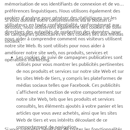
mémorisation de vos identifiants de connexion et de vos
encore gagné en 2004, 2005 et 2006. Après la saison
préférences linguistiques. Nous utilisons également des
2006, le Belge s'est retiré de la compétition, affichant un
cookies d'analyse pour générer des statistiques sur les
palmarès sans précédent de 10 titres mondiaux et
Si vous donnez votre consentement via le bouton ci-
utilisateurs en toute confidentialité, conformément aux
101 victoires en Grand Prix.
dessous, nous utiliserons également des cookies de suivi
directives des autorités de protection des données, pour
de campagnes publicitaires et des cookies liés aux médias
Après une campagne infructueuse en 2007, nous avons
nous aider à comprendre comment nos visiteurs utilisent
sociaux :
reconquis la place numéro 1 en 2008 avec David
notre site Web. Ils sont utilisés pour nous aider à
Philippaerts. En tout, nous avons remporté huit titres
améliorer notre site web, nos produits, services et
Les cookies de suivi de campagnes publicatires sont
Pilotes et six titres Constructeurs dans la catégorie reine
opérations marketing.
utilisés pour vous montrer les publicités pertinentes
du motocross au cours de la première décennie du
de nos produits et services sur notre site Web et sur
XXIe siècle.
les sites Web de tiers, y compris les plateformes de
médias sociaux telles que Facebook. Ces publicités
s'affichent en fonction de votre comportement sur
notre site Web, tels que les produits et services
consultés, les éléments ajoutés à votre panier et les
articles que vous avez achetés, ainsi que les sites
Web de tiers et vos intérêts découlant de ce
comportement de navigation.
Si vous souhaitez bénéficier de toutes les fonctionnalités