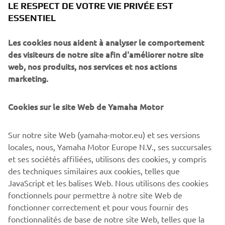
LE RESPECT DE VOTRE VIE PRIVÉE EST
En 2003, les catégories du Championnat du monde de
ESSENTIEL
motocross ont été réorganisées et une nouvelle catégorie
reine est née : le MXGP (qui est devenue MX1 en 2004).
Les cookies nous aident à analyser le comportement
Le MXGP a simultanément autorisé les machines deux
des visiteurs de notre site afin d'améliorer notre site
temps 250 cm³ et quatre temps 450 cm³. La catégorie 125
web, nos produits, nos services et nos actions
cm³ (MX2 en 2004) permettait à des motos quatre temps
marketing.
250 cm³ d’affronter des machines deux temps 125 cm³,
tandis qu’une nouvelle catégorie 650 cm³ (MX3 depuis
2004) opposait des quatre temps 650 cm³ à des deux
Cookies sur le site Web de Yamaha Motor
temps 500 cm³.
Sur notre site Web (yamaha-motor.eu) et ses versions
En dépit de ces changements, nous avons conservé notre
locales, nous, Yamaha Motor Europe N.V., ses succursales
supériorité avec Everts, laquelle reposait sur un travail
et ses sociétés affiliées, utilisons des cookies, y compris
d’équipe solide. Au guidon d’une YZ450FM conçue pour
des techniques similaires aux cookies, telles que
satisfaire aux règlements du MXGP, Everts a remporté les
JavaScript et les balises Web. Nous utilisons des cookies
neuf courses, s’offrant et nous offrant par la même
fonctionnels pour permettre à notre site Web de
occasion, un troisième titre Pilotes après la quatrième
fonctionner correctement et pour vous fournir des
épreuve, ainsi que le titre Constructeurs en catégorie
fonctionnalités de base de notre site Web, telles que la
reine. Ne montrant aucun signe de ralentissement, il a