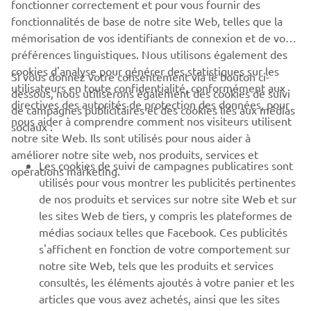
En savoir plus
fonctionner correctement et pour vous fournir des
fonctionnalités de base de notre site Web, telles que la
mémorisation de vos identifiants de connexion et de vos
préférences linguistiques. Nous utilisons également des
cookies d'analyse pour générer des statistiques sur les
Si vous donnez votre consentement via le bouton ci-
utilisateurs en toute confidentialité, conformément aux
dessous, nous utiliserons également des cookies de suivi
CORPORATE
directives des autorités de protection des données, pour
de campagnes publicitaires et des cookies liés aux médias
nous aider à comprendre comment nos visiteurs utilisent
sociaux :
notre site Web. Ils sont utilisés pour nous aider à
PROS & B2B
améliorer notre site web, nos produits, services et
Les cookies de suivi de campagnes publicatires sont
opérations marketing.
PLUS YAMAHA
utilisés pour vous montrer les publicités pertinentes
de nos produits et services sur notre site Web et sur
les sites Web de tiers, y compris les plateformes de
SUPPORT
médias sociaux telles que Facebook. Ces publicités
s'affichent en fonction de votre comportement sur
notre site Web, tels que les produits et services
NEWSLETTER
consultés, les éléments ajoutés à votre panier et les
articles que vous avez achetés, ainsi que les sites
Découvrez en exclusivité les dernières offres, les événements