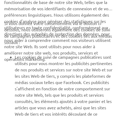
fonctionnalités de base de notre site Web, telles que la
mémorisation de vos identifiants de connexion et de vos
préférences linguistiques. Nous utilisons également des
cookies d'analyse pour générer des statistiques sur les
Si vous donnez votre consentement via le bouton ci-
utilisateurs en toute confidentialité, conformément aux
dessous, nous utiliserons également des cookies de suivi
CORPORATE
directives des autorités de protection des données, pour
de campagnes publicitaires et des cookies liés aux médias
nous aider à comprendre comment nos visiteurs utilisent
sociaux :
notre site Web. Ils sont utilisés pour nous aider à
PROS & B2B
améliorer notre site web, nos produits, services et
Les cookies de suivi de campagnes publicatires sont
opérations marketing.
PLUS YAMAHA
utilisés pour vous montrer les publicités pertinentes
de nos produits et services sur notre site Web et sur
les sites Web de tiers, y compris les plateformes de
SUPPORT
médias sociaux telles que Facebook. Ces publicités
s'affichent en fonction de votre comportement sur
notre site Web, tels que les produits et services
NEWSLETTER
consultés, les éléments ajoutés à votre panier et les
articles que vous avez achetés, ainsi que les sites
Découvrez en exclusivité les dernières offres, les événements
spéciaux, les nouveautés et bien plus encore
Web de tiers et vos intérêts découlant de ce