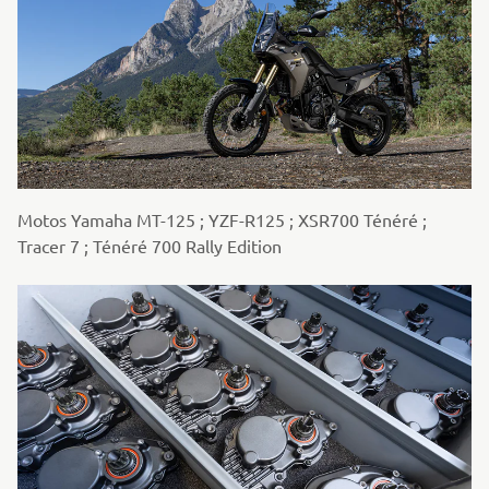
Motos Yamaha MT-125 ; YZF-R125 ; XSR700 Ténéré ;
Tracer 7 ; Ténéré 700 Rally Edition