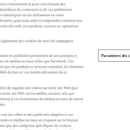
nner correctement et pour vous fournir des
identifiants de connexion et de vos préférences
statistiques sur les utilisateurs en toute
es données, pour nous aider à comprendre comment nos
 notre site web, nos produits, services et opérations
ns également des cookies de suivi de campagnes
trer les publicités pertinentes de nos produits et
Paramètres des c
formes de médias sociaux telles que Facebook. Ces
ls que les produits et services consultés, les éléments
 Web de tiers et vos intérêts découlant de ce
ité de regarder des vidéos sur notre site Web (par
notre site Web sur les médias sociaux, tels que
mettent à ces fournisseurs de médias sociaux de suivre
ins.
 voir des offres et des publicités adaptées à vos
itaires et médias sociaux en cliquant sur le bouton
pter que des catégories spécifiques de cookies