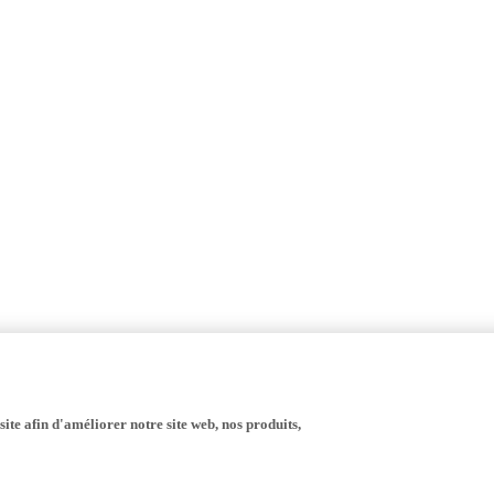
ite afin d'améliorer notre site web, nos produits,
tor Europe N.V., ses succursales et ses sociétés