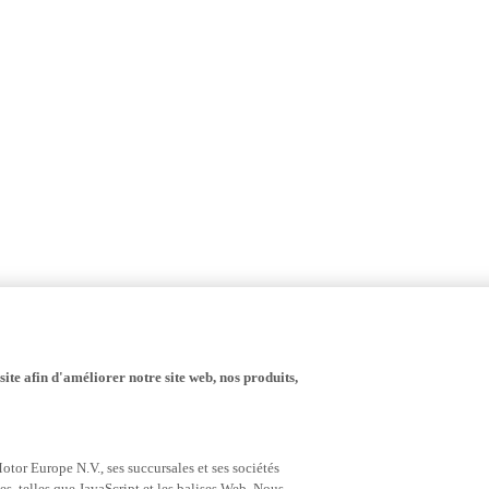
ite afin d'améliorer notre site web, nos produits,
tor Europe N.V., ses succursales et ses sociétés
es, telles que JavaScript et les balises Web. Nous