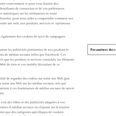
nner correctement et pour vous fournir des
identifiants de connexion et de vos préférences
statistiques sur les utilisateurs en toute
es données, pour nous aider à comprendre comment nos
 notre site web, nos produits, services et opérations
ns également des cookies de suivi de campagnes
trer les publicités pertinentes de nos produits et
Paramètres des c
formes de médias sociaux telles que Facebook. Ces
ls que les produits et services consultés, les éléments
 Web de tiers et vos intérêts découlant de ce
ité de regarder des vidéos sur notre site Web (par
notre site Web sur les médias sociaux, tels que
mettent à ces fournisseurs de médias sociaux de suivre
ins.
 voir des offres et des publicités adaptées à vos
itaires et médias sociaux en cliquant sur le bouton
pter que des catégories spécifiques de cookies