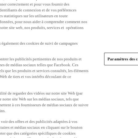
nner correctement et pour vous fournir des
identifiants de connexion et de vos préférences
statistiques sur les utilisateurs en toute
es données, pour nous aider à comprendre comment nos
 notre site web, nos produits, services et opérations
ns également des cookies de suivi de campagnes
trer les publicités pertinentes de nos produits et
Paramètres des c
formes de médias sociaux telles que Facebook. Ces
ls que les produits et services consultés, les éléments
 Web de tiers et vos intérêts découlant de ce
ité de regarder des vidéos sur notre site Web (par
notre site Web sur les médias sociaux, tels que
mettent à ces fournisseurs de médias sociaux de suivre
ins.
 voir des offres et des publicités adaptées à vos
itaires et médias sociaux en cliquant sur le bouton
pter que des catégories spécifiques de cookies