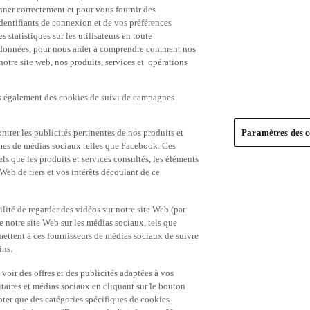
nner correctement et pour vous fournir des
identifiants de connexion et de vos préférences
statistiques sur les utilisateurs en toute
es données, pour nous aider à comprendre comment nos
 notre site web, nos produits, services et opérations
ns également des cookies de suivi de campagnes
trer les publicités pertinentes de nos produits et
Paramètres des c
formes de médias sociaux telles que Facebook. Ces
ls que les produits et services consultés, les éléments
 Web de tiers et vos intérêts découlant de ce
ité de regarder des vidéos sur notre site Web (par
notre site Web sur les médias sociaux, tels que
mettent à ces fournisseurs de médias sociaux de suivre
ins.
 voir des offres et des publicités adaptées à vos
itaires et médias sociaux en cliquant sur le bouton
pter que des catégories spécifiques de cookies