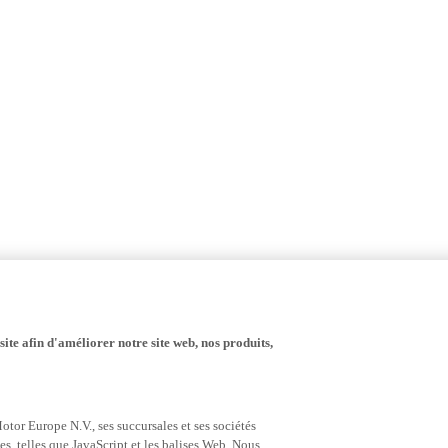
ite afin d'améliorer notre site web, nos produits,
tor Europe N.V., ses succursales et ses sociétés
es, telles que JavaScript et les balises Web. Nous