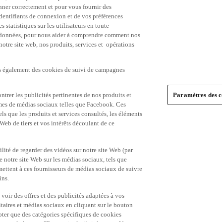
nner correctement et pour vous fournir des
identifiants de connexion et de vos préférences
statistiques sur les utilisateurs en toute
es données, pour nous aider à comprendre comment nos
 notre site web, nos produits, services et opérations
ns également des cookies de suivi de campagnes
trer les publicités pertinentes de nos produits et
Paramètres des c
formes de médias sociaux telles que Facebook. Ces
ls que les produits et services consultés, les éléments
 Web de tiers et vos intérêts découlant de ce
ité de regarder des vidéos sur notre site Web (par
notre site Web sur les médias sociaux, tels que
mettent à ces fournisseurs de médias sociaux de suivre
ins.
 voir des offres et des publicités adaptées à vos
itaires et médias sociaux en cliquant sur le bouton
pter que des catégories spécifiques de cookies