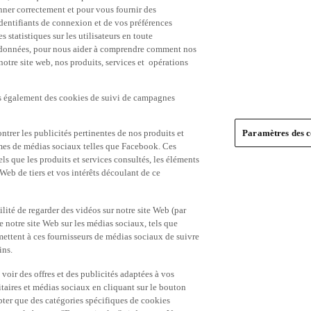
nner correctement et pour vous fournir des
identifiants de connexion et de vos préférences
statistiques sur les utilisateurs en toute
es données, pour nous aider à comprendre comment nos
 notre site web, nos produits, services et opérations
ns également des cookies de suivi de campagnes
trer les publicités pertinentes de nos produits et
Paramètres des c
formes de médias sociaux telles que Facebook. Ces
ls que les produits et services consultés, les éléments
 Web de tiers et vos intérêts découlant de ce
ité de regarder des vidéos sur notre site Web (par
notre site Web sur les médias sociaux, tels que
mettent à ces fournisseurs de médias sociaux de suivre
ins.
 voir des offres et des publicités adaptées à vos
itaires et médias sociaux en cliquant sur le bouton
pter que des catégories spécifiques de cookies