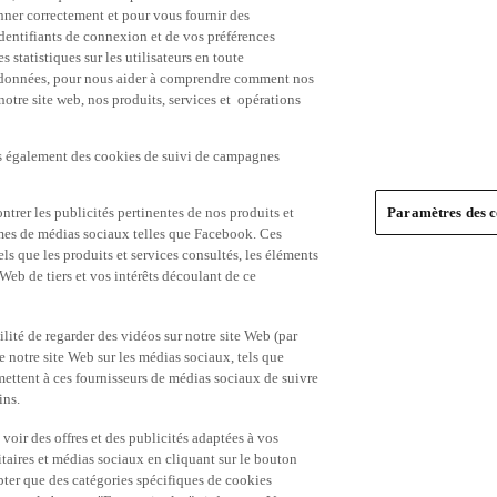
nner correctement et pour vous fournir des
identifiants de connexion et de vos préférences
statistiques sur les utilisateurs en toute
es données, pour nous aider à comprendre comment nos
 notre site web, nos produits, services et opérations
ns également des cookies de suivi de campagnes
trer les publicités pertinentes de nos produits et
Paramètres des c
formes de médias sociaux telles que Facebook. Ces
ls que les produits et services consultés, les éléments
 Web de tiers et vos intérêts découlant de ce
ité de regarder des vidéos sur notre site Web (par
notre site Web sur les médias sociaux, tels que
mettent à ces fournisseurs de médias sociaux de suivre
ins.
 voir des offres et des publicités adaptées à vos
itaires et médias sociaux en cliquant sur le bouton
pter que des catégories spécifiques de cookies