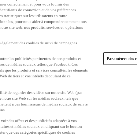
nner correctement et pour vous fournir des
identifiants de connexion et de vos préférences
statistiques sur les utilisateurs en toute
es données, pour nous aider à comprendre comment nos
 notre site web, nos produits, services et opérations
ns également des cookies de suivi de campagnes
trer les publicités pertinentes de nos produits et
Paramètres des c
formes de médias sociaux telles que Facebook. Ces
ls que les produits et services consultés, les éléments
 Web de tiers et vos intérêts découlant de ce
ité de regarder des vidéos sur notre site Web (par
notre site Web sur les médias sociaux, tels que
mettent à ces fournisseurs de médias sociaux de suivre
ins.
 voir des offres et des publicités adaptées à vos
itaires et médias sociaux en cliquant sur le bouton
pter que des catégories spécifiques de cookies