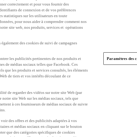
nner correctement et pour vous fournir des
identifiants de connexion et de vos préférences
statistiques sur les utilisateurs en toute
es données, pour nous aider à comprendre comment nos
 notre site web, nos produits, services et opérations
ns également des cookies de suivi de campagnes
trer les publicités pertinentes de nos produits et
Paramètres des c
formes de médias sociaux telles que Facebook. Ces
ls que les produits et services consultés, les éléments
 Web de tiers et vos intérêts découlant de ce
ité de regarder des vidéos sur notre site Web (par
notre site Web sur les médias sociaux, tels que
mettent à ces fournisseurs de médias sociaux de suivre
ins.
 voir des offres et des publicités adaptées à vos
itaires et médias sociaux en cliquant sur le bouton
pter que des catégories spécifiques de cookies