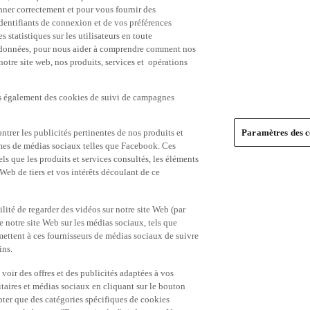
nner correctement et pour vous fournir des
identifiants de connexion et de vos préférences
statistiques sur les utilisateurs en toute
es données, pour nous aider à comprendre comment nos
 notre site web, nos produits, services et opérations
ns également des cookies de suivi de campagnes
trer les publicités pertinentes de nos produits et
Paramètres des c
formes de médias sociaux telles que Facebook. Ces
ls que les produits et services consultés, les éléments
 Web de tiers et vos intérêts découlant de ce
ité de regarder des vidéos sur notre site Web (par
notre site Web sur les médias sociaux, tels que
mettent à ces fournisseurs de médias sociaux de suivre
ins.
 voir des offres et des publicités adaptées à vos
itaires et médias sociaux en cliquant sur le bouton
pter que des catégories spécifiques de cookies