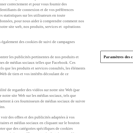
nner correctement et pour vous fournir des
identifiants de connexion et de vos préférences
statistiques sur les utilisateurs en toute
es données, pour nous aider à comprendre comment nos
 notre site web, nos produits, services et opérations
ns également des cookies de suivi de campagnes
trer les publicités pertinentes de nos produits et
Paramètres des c
formes de médias sociaux telles que Facebook. Ces
ls que les produits et services consultés, les éléments
 Web de tiers et vos intérêts découlant de ce
ité de regarder des vidéos sur notre site Web (par
notre site Web sur les médias sociaux, tels que
mettent à ces fournisseurs de médias sociaux de suivre
ins.
 voir des offres et des publicités adaptées à vos
itaires et médias sociaux en cliquant sur le bouton
pter que des catégories spécifiques de cookies