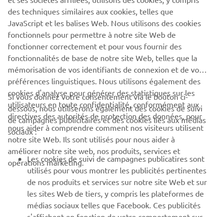
SUPPORT
des techniques similaires aux cookies, telles que
JavaScript et les balises Web. Nous utilisons des cookies
fonctionnels pour permettre à notre site Web de
NEWSLETTER
fonctionner correctement et pour vous fournir des
Découvrez en exclusivité les dernières offres, les événements
fonctionnalités de base de notre site Web, telles que la
spéciaux, les nouveautés et bien plus encore
mémorisation de vos identifiants de connexion et de vos
préférences linguistiques. Nous utilisons également des
cookies d'analyse pour générer des statistiques sur les
Si vous donnez votre consentement via le bouton ci-
utilisateurs en toute confidentialité, conformément aux
dessous, nous utiliserons également des cookies de suivi
S'ABONNER
directives des autorités de protection des données, pour
de campagnes publicitaires et des cookies liés aux médias
nous aider à comprendre comment nos visiteurs utilisent
sociaux :
notre site Web. Ils sont utilisés pour nous aider à
Lisez notre politique de confidentialité pour savoir comment
nous traitons vos données personnelles :
améliorer notre site web, nos produits, services et
Politique de
Les cookies de suivi de campagnes publicatires sont
Confidentialité
opérations marketing.
utilisés pour vous montrer les publicités pertinentes
de nos produits et services sur notre site Web et sur
France (French)
les sites Web de tiers, y compris les plateformes de
médias sociaux telles que Facebook. Ces publicités
s'affichent en fonction de votre comportement sur