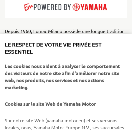
Depuis 1960, Lomac Milano possède une longue tradition
de construction de semi-rigides rapides, performants et à
LE RESPECT DE VOTRE VIE PRIVÉE EST
la finition italienne soignée, alliant innovation et savoir-
ESSENTIEL
faire méticuleux. Leurs coques sont réputées pour leur
maniabilité, leur stabilité et leur capacité exceptionnelle à
Les cookies nous aident à analyser le comportement
franchir les vagues. Au service des amateurs de sensations
des visiteurs de notre site afin d'améliorer notre site
fortes, des familles et des professionnels, Lomac Milano
web, nos produits, nos services et nos actions
propose une gamme allant des annexes agiles aux
marketing.
modèles hauturiers performants et aux bateaux de
croisière de luxe. Ils sont conçus pour les plaisanciers qui
recherchent vitesse, style et confiance dans des conditions
Cookies sur le site Web de Yamaha Motor
difficiles.
Sur notre site Web (yamaha-motor.eu) et ses versions
locales, nous, Yamaha Motor Europe N.V., ses succursales