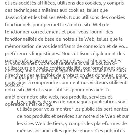
et ses sociétés affiliées, utilisons des cookies, y compris
des techniques similaires aux cookies, telles que
1
/
4
JavaScript et les balises Web. Nous utilisons des cookies
fonctionnels pour permettre à notre site Web de
fonctionner correctement et pour vous fournir des
SITE OFFICIEL LOMAC
fonctionnalités de base de notre site Web, telles que la
mémorisation de vos identifiants de connexion et de vos
préférences linguistiques. Nous utilisons également des
cookies d'analyse pour générer des statistiques sur les
Si vous donnez votre consentement via le bouton ci-
utilisateurs en toute confidentialité, conformément aux
dessous, nous utiliserons également des cookies de suivi
CORPORATE
directives des autorités de protection des données, pour
de campagnes publicitaires et des cookies liés aux médias
nous aider à comprendre comment nos visiteurs utilisent
sociaux :
notre site Web. Ils sont utilisés pour nous aider à
PROS & B2B
améliorer notre site web, nos produits, services et
Les cookies de suivi de campagnes publicatires sont
opérations marketing.
PLUS YAMAHA
utilisés pour vous montrer les publicités pertinentes
de nos produits et services sur notre site Web et sur
les sites Web de tiers, y compris les plateformes de
SUPPORT
médias sociaux telles que Facebook. Ces publicités