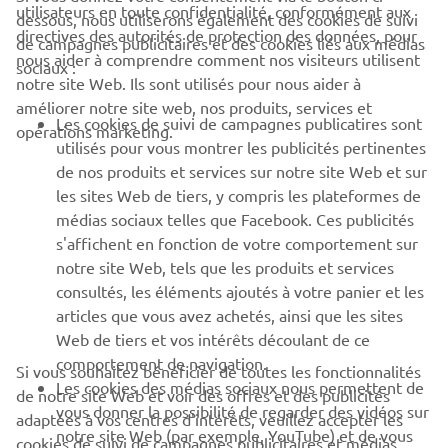
utilisateurs en toute confidentialité, conformément aux
dessous, nous utiliserons également des cookies de suivi
CORPORATE
directives des autorités de protection des données, pour
de campagnes publicitaires et des cookies liés aux médias
nous aider à comprendre comment nos visiteurs utilisent
sociaux :
notre site Web. Ils sont utilisés pour nous aider à
PROS & B2B
améliorer notre site web, nos produits, services et
Les cookies de suivi de campagnes publicatires sont
opérations marketing.
PLUS YAMAHA
utilisés pour vous montrer les publicités pertinentes
de nos produits et services sur notre site Web et sur
les sites Web de tiers, y compris les plateformes de
SUPPORT
médias sociaux telles que Facebook. Ces publicités
s'affichent en fonction de votre comportement sur
notre site Web, tels que les produits et services
NEWSLETTER
consultés, les éléments ajoutés à votre panier et les
articles que vous avez achetés, ainsi que les sites
Découvrez en exclusivité les dernières offres, les événements
spéciaux, les nouveautés et bien plus encore
Web de tiers et vos intérêts découlant de ce
comportement de navigation.
Si vous souhaitez bénéficier de toutes les fonctionnalités
Les cookies des médias sociaux nous permettent de
de notre site Web et voir des offres et des publicités
vous donner la possibilité de regarder des vidéos sur
adaptées à vos centres d'intérêts, veuillez accepter les
notre site Web (par exemple, YouTube) et de vous
S'ABONNER
cookies de suivi de campagnes publicitaires et médias