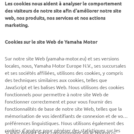
Les cookies nous aident à analyser le comportement
Catégories de moteurs
des visiteurs de notre site afin d'améliorer notre site
web, nos produits, nos services et nos actions
marketing.
Pays de production
Cookies sur le site Web de Yamaha Motor
Pour quels marchés
Sur notre site Web (yamaha-motor.eu) et ses versions
locales, nous, Yamaha Motor Europe N.V., ses succursales
Informations complémentaires
et ses sociétés affiliées, utilisons des cookies, y compris
des techniques similaires aux cookies, telles que
JavaScript et les balises Web. Nous utilisons des cookies
fonctionnels pour permettre à notre site Web de
ENVOYER
fonctionner correctement et pour vous fournir des
fonctionnalités de base de notre site Web, telles que la
mémorisation de vos identifiants de connexion et de vos
préférences linguistiques. Nous utilisons également des
cookies d'analyse pour générer des statistiques sur les
Si vous donnez votre consentement via le bouton ci-