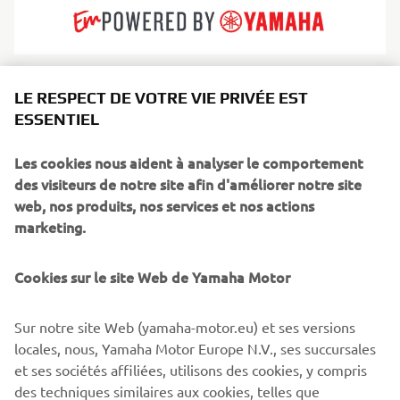
LE RESPECT DE VOTRE VIE PRIVÉE EST
Sea Water construit de grands semi-rigides luxueux qui
ESSENTIEL
allient sophistication italienne et performance grisante.
Avec leurs lignes épurées, leurs matériaux haut de
Les cookies nous aident à analyser le comportement
gamme et leurs coques puissantes, les bateaux Sea Water
des visiteurs de notre site afin d'améliorer notre site
offrent une expérience de haute qualité en eaux ouvertes.
web, nos produits, nos services et nos actions
Idéal pour les croisières à la journée, l’accueil d’invités et
marketing.
les fonctions d’annexe de superyacht, les modèles Sea
Water offrent élégance, confort et performances
remarquables. Ils sont conçus pour naviguer avec
Cookies sur le site Web de Yamaha Motor
élégance.
Sur notre site Web (yamaha-motor.eu) et ses versions
locales, nous, Yamaha Motor Europe N.V., ses succursales
et ses sociétés affiliées, utilisons des cookies, y compris
des techniques similaires aux cookies, telles que
1
/
2