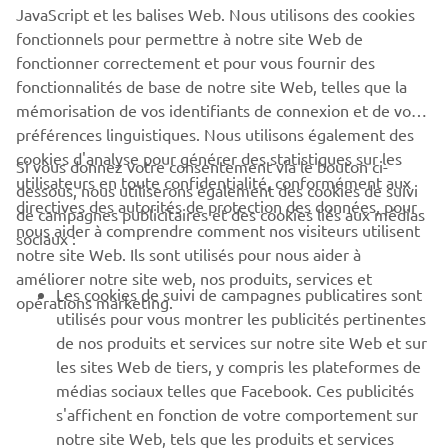
JavaScript et les balises Web. Nous utilisons des cookies
fonctionnels pour permettre à notre site Web de
fonctionner correctement et pour vous fournir des
SITE OFFICIEL SEA WATER
fonctionnalités de base de notre site Web, telles que la
mémorisation de vos identifiants de connexion et de vos
préférences linguistiques. Nous utilisons également des
cookies d'analyse pour générer des statistiques sur les
Si vous donnez votre consentement via le bouton ci-
utilisateurs en toute confidentialité, conformément aux
dessous, nous utiliserons également des cookies de suivi
CORPORATE
directives des autorités de protection des données, pour
de campagnes publicitaires et des cookies liés aux médias
nous aider à comprendre comment nos visiteurs utilisent
sociaux :
notre site Web. Ils sont utilisés pour nous aider à
PROS & B2B
améliorer notre site web, nos produits, services et
Les cookies de suivi de campagnes publicatires sont
opérations marketing.
PLUS YAMAHA
utilisés pour vous montrer les publicités pertinentes
de nos produits et services sur notre site Web et sur
les sites Web de tiers, y compris les plateformes de
SUPPORT
médias sociaux telles que Facebook. Ces publicités
s'affichent en fonction de votre comportement sur
notre site Web, tels que les produits et services
NEWSLETTER