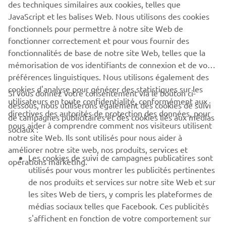
des techniques similaires aux cookies, telles que
1
/
3
JavaScript et les balises Web. Nous utilisons des cookies
fonctionnels pour permettre à notre site Web de
fonctionner correctement et pour vous fournir des
SITE OFFICIEL ZODIAC
fonctionnalités de base de notre site Web, telles que la
mémorisation de vos identifiants de connexion et de vos
préférences linguistiques. Nous utilisons également des
cookies d'analyse pour générer des statistiques sur les
Si vous donnez votre consentement via le bouton ci-
utilisateurs en toute confidentialité, conformément aux
dessous, nous utiliserons également des cookies de suivi
CORPORATE
directives des autorités de protection des données, pour
de campagnes publicitaires et des cookies liés aux médias
nous aider à comprendre comment nos visiteurs utilisent
sociaux :
notre site Web. Ils sont utilisés pour nous aider à
PROS & B2B
améliorer notre site web, nos produits, services et
Les cookies de suivi de campagnes publicatires sont
opérations marketing.
PLUS YAMAHA
utilisés pour vous montrer les publicités pertinentes
de nos produits et services sur notre site Web et sur
les sites Web de tiers, y compris les plateformes de
SUPPORT
médias sociaux telles que Facebook. Ces publicités
s'affichent en fonction de votre comportement sur