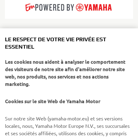
Zodiac a révolutionné le nautisme avec les premières
LE RESPECT DE VOTRE VIE PRIVÉE EST
coques pneumatiques au monde et poursuit son
ESSENTIEL
leadership en matière de confort, de durabilité et
d’innovation. Leurs bateaux semi-rigides et pneumatiques
Les cookies nous aident à analyser le comportement
sont mondialement réputés pour leur stabilité, leur
des visiteurs de notre site afin d'améliorer notre site
sécurité et leur polyvalence à toute épreuve. Zodiac
web, nos produits, nos services et nos actions
s’adresse aux familles, aux plongeurs, aux aventuriers et
marketing.
aux professionnels, et propose une très large gamme, des
annexes compactes aux semi-rigides capables de naviguer
au large. Ils incarnent la liberté, le plaisir et la fiabilité sur
Cookies sur le site Web de Yamaha Motor
toutes les eaux.
Sur notre site Web (yamaha-motor.eu) et ses versions
locales, nous, Yamaha Motor Europe N.V., ses succursales
et ses sociétés affiliées, utilisons des cookies, y compris