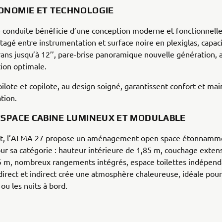
ONOMIE ET TECHNOLOGIE
 conduite bénéficie d’une conception moderne et fonctionnelle
tagé entre instrumentation et surface noire en plexiglas, capaci
ans jusqu’à 12’’, pare-brise panoramique nouvelle génération, 
ion optimale.
pilote et copilote, au design soigné, garantissent confort et mai
tion.
ESPACE CABINE LUMINEUX ET MODULABLE
nt, l’ALMA 27 propose un aménagement open space étonnamm
ur sa catégorie : hauteur intérieure de 1,85 m, couchage exten
5 m, nombreux rangements intégrés, espace toilettes indépend
 direct et indirect crée une atmosphère chaleureuse, idéale pour 
ou les nuits à bord.