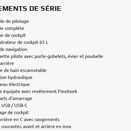
EMENTS DE SÉRIE
le de pilotage
rie complète
e de cockpit
gérateur de cockpit 65 L
de navigation
ette pilote avec porte-gobelets, évier et poubelle
arrière
le de bain escamotable
tion hydraulique
eau électrique
e équipée avec revêtement Flexiteek
uets d’amarrage
s USB / USB-C
age de cockpit
arrière en C avec rangements
 courantes avant et arrière en inox