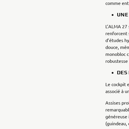
comme entr
UNE
L’ALMA 27 s
renforcent 
d’études hy
douce, mêm
monobloc co
robustesse 
DES
Le cockpit 
associé à u
Assises pro
remarquable
généreuse 
(guindeau, 