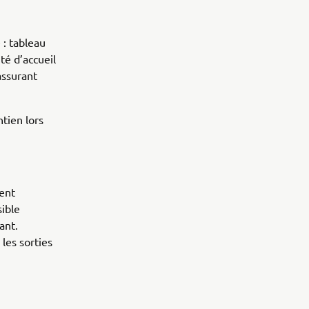
 : tableau
té d’accueil
assurant
ntien lors
ent
sible
ant.
les sorties