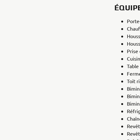
ÉQUIP
Porte
Chauf
Houss
Houss
Prise
Cuisi
Table
Ferme
Toit r
Bimin
Bimin
Bimin
Réfri
Chaîn
Revêt
Revêt