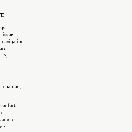
TE
 qui
, issue
e navigation
ure
ité,
 du bateau,
 confort
m
ssimulés
sée.