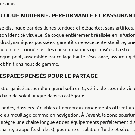
e amis.
 COQUE MODERNE, PERFORMANTE ET RASSURAN
e distingue par des lignes tendues et élégantes, sans artifices,
son identité visuelle. Sa coque entièrement réalisée en infusion
drodynamiques poussées, garantit une excellente stabilité, un
e en mer formée, et des consommations optimisées. La struct
que-pont, assemblée par collage haute résistance, assure rigid
et finitions haut de gamme.
 ESPACES PENSÉS POUR LE PARTAGE
est organisé autour d’un grand sofa en C, véritable cœur de vie
n bain de soleil unique dans sa catégorie.
fondes, dossiers réglables et nombreux rangements offrent un
 au mouillage comme en navigation. À l’avant, la zone solariu
intègre une chaise longue et des équipements parfaitement di
chaîne, trappe flush deck), pour une circulation fluide et sécuri