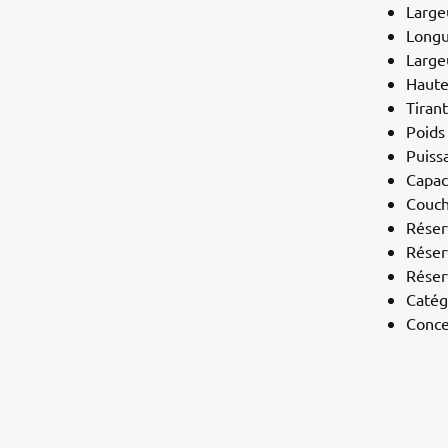
Large
Longu
Largeu
Haute
Tiran
Poids
Puiss
Capac
Couch
Réser
Réser
Réser
Catég
Conce