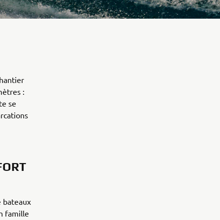
hantier
ètres :
te se
rcations
FORT
e bateaux
n famille