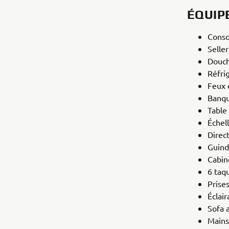
ÉQUIP
Conso
Selle
Douch
Réfri
Feux 
Banqu
Table 
Échel
Direc
Guind
Cabin
6 taq
Prise
Éclair
Sofa 
Mains