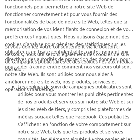
fonctionnels pour permettre à notre site Web de
fonctionner correctement et pour vous fournir des
fonctionnalités de base de notre site Web, telles que la
mémorisation de vos identifiants de connexion et de vos
préférences linguistiques. Nous utilisons également des
cookies d'analyse pour générer des statistiques sur les
Si vous donnez votre consentement via le bouton ci-
utilisateurs en toute confidentialité, conformément aux
dessous, nous utiliserons également des cookies de suivi
directives des autorités de protection des données, pour
de campagnes publicitaires et des cookies liés aux médias
nous aider à comprendre comment nos visiteurs utilisent
sociaux :
notre site Web. Ils sont utilisés pour nous aider à
améliorer notre site web, nos produits, services et
Les cookies de suivi de campagnes publicatires sont
opérations marketing.
utilisés pour vous montrer les publicités pertinentes
de nos produits et services sur notre site Web et sur
les sites Web de tiers, y compris les plateformes de
médias sociaux telles que Facebook. Ces publicités
s'affichent en fonction de votre comportement sur
notre site Web, tels que les produits et services
consultés, les éléments ajoutés à votre panier et les