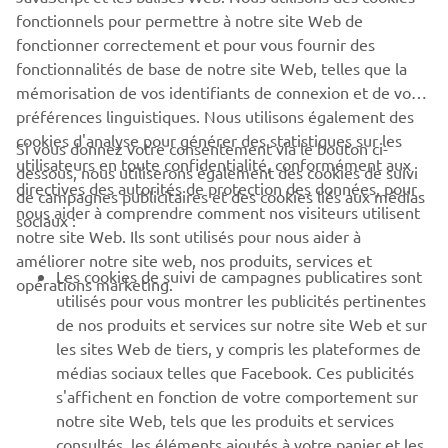
fonctionnels pour permettre à notre site Web de
fonctionner correctement et pour vous fournir des
fonctionnalités de base de notre site Web, telles que la
mémorisation de vos identifiants de connexion et de vos
préférences linguistiques. Nous utilisons également des
cookies d'analyse pour générer des statistiques sur les
Si vous donnez votre consentement via le bouton ci-
utilisateurs en toute confidentialité, conformément aux
dessous, nous utiliserons également des cookies de suivi
directives des autorités de protection des données, pour
de campagnes publicitaires et des cookies liés aux médias
nous aider à comprendre comment nos visiteurs utilisent
sociaux :
notre site Web. Ils sont utilisés pour nous aider à
améliorer notre site web, nos produits, services et
Les cookies de suivi de campagnes publicatires sont
opérations marketing.
utilisés pour vous montrer les publicités pertinentes
de nos produits et services sur notre site Web et sur
les sites Web de tiers, y compris les plateformes de
médias sociaux telles que Facebook. Ces publicités
s'affichent en fonction de votre comportement sur
notre site Web, tels que les produits et services
consultés, les éléments ajoutés à votre panier et les