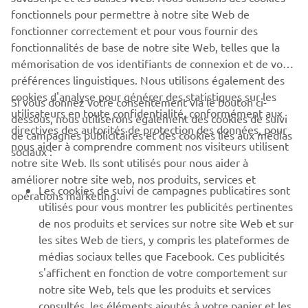
fonctionnels pour permettre à notre site Web de
fonctionner correctement et pour vous fournir des
fonctionnalités de base de notre site Web, telles que la
mémorisation de vos identifiants de connexion et de vos
préférences linguistiques. Nous utilisons également des
cookies d'analyse pour générer des statistiques sur les
Si vous donnez votre consentement via le bouton ci-
utilisateurs en toute confidentialité, conformément aux
dessous, nous utiliserons également des cookies de suivi
directives des autorités de protection des données, pour
de campagnes publicitaires et des cookies liés aux médias
nous aider à comprendre comment nos visiteurs utilisent
sociaux :
notre site Web. Ils sont utilisés pour nous aider à
améliorer notre site web, nos produits, services et
Les cookies de suivi de campagnes publicatires sont
opérations marketing.
utilisés pour vous montrer les publicités pertinentes
de nos produits et services sur notre site Web et sur
les sites Web de tiers, y compris les plateformes de
médias sociaux telles que Facebook. Ces publicités
s'affichent en fonction de votre comportement sur
notre site Web, tels que les produits et services
consultés, les éléments ajoutés à votre panier et les