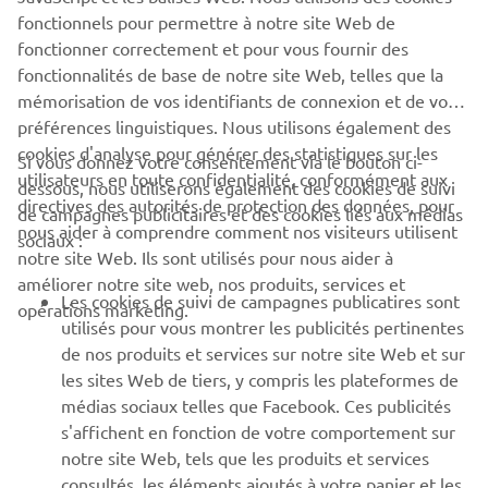
fonctionnels pour permettre à notre site Web de
fonctionner correctement et pour vous fournir des
fonctionnalités de base de notre site Web, telles que la
mémorisation de vos identifiants de connexion et de vos
préférences linguistiques. Nous utilisons également des
cookies d'analyse pour générer des statistiques sur les
Si vous donnez votre consentement via le bouton ci-
utilisateurs en toute confidentialité, conformément aux
dessous, nous utiliserons également des cookies de suivi
directives des autorités de protection des données, pour
de campagnes publicitaires et des cookies liés aux médias
nous aider à comprendre comment nos visiteurs utilisent
sociaux :
notre site Web. Ils sont utilisés pour nous aider à
améliorer notre site web, nos produits, services et
Les cookies de suivi de campagnes publicatires sont
opérations marketing.
utilisés pour vous montrer les publicités pertinentes
de nos produits et services sur notre site Web et sur
les sites Web de tiers, y compris les plateformes de
médias sociaux telles que Facebook. Ces publicités
s'affichent en fonction de votre comportement sur
notre site Web, tels que les produits et services
consultés, les éléments ajoutés à votre panier et les