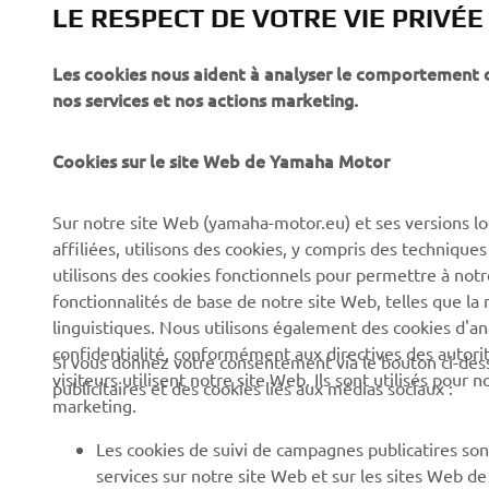
LE RESPECT DE VOTRE VIE PRIVÉE
Les cookies nous aident à analyser le comportement des
CORPORATE
PROS & B2B
nos services et nos actions marketing.
À propos de Yamaha
Forces de l'ordre et
Cookies sur le site Web de Yamaha Motor
secours
News
Professionnels
Sur notre site Web (yamaha-motor.eu) et ses versions lo
Événements
affiliées, utilisons des cookies, y compris des techniques
Robotique
Presse
utilisons des cookies fonctionnels pour permettre à not
Systèmes pour VAE
fonctionnalités de base de notre site Web, telles que l
Brochures
linguistiques. Nous utilisons également des cookies d'ana
Partenariats
Travailler chez Yamaha
confidentialité, conformément aux directives des auto
Si vous donnez votre consentement via le bouton ci-des
Informations techniques
visiteurs utilisent notre site Web. Ils sont utilisés pour
Devenir concessionnaire
publicitaires et des cookies liés aux médias sociaux :
destinées aux revendeurs
marketing.
Yamaha « Revs Your Heart
indépendants
» : Et votre cœur bat plus
Les cookies de suivi de campagnes publicatires sont
Fiche de données de
fort
services sur notre site Web et sur les sites Web d
sécurité Yamalube