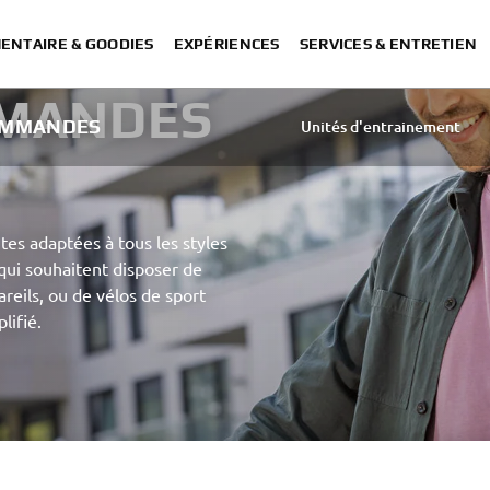
ENTAIRE & GOODIES
EXPÉRIENCES
SERVICES & ENTRETIEN
MMANDES
OMMANDES
Unités d'entrainement
Yamaha eBike 
tes adaptées à tous les styles
 qui souhaitent disposer de
reils, ou de vélos de sport
lifié.