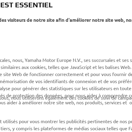
 EST ESSENTIEL
 visiteurs de notre site afin d'améliorer notre site web, no
PLUS YAMAHA
SUPPORT
MyYamaha
Service client
Yamaha Music
CGV de la boutique en
ligne
cales, nous, Yamaha Motor Europe N.V., ses succursales et ses 
Yamaha Racing (en)
 similaires aux cookies, telles que JavaScript et les balises Web
Catalogue de pièces
Yamaha Motor Global (en)
re site Web de fonctionner correctement et pour vous fournir d
Trouvez le
a mémorisation de vos identifiants de connexion et de vos préfé
Application mobiles
concessionnaire Yamaha
lyse pour générer des statistiques sur les utilisateurs en toute
rités de protection des données, pour nous aider à comprendre
Information sur la gestion
sous, nous utiliserons également des cookies de suivi de camp
 nous aider à améliorer notre site web, nos produits, services et 
des batteries usagées
 utilisés pour vous montrer les publicités pertinentes de nos p
e tiers, y compris les plateformes de médias sociaux telles que 