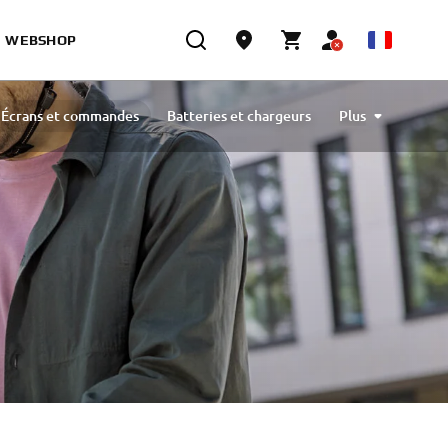
WEBSHOP
Écrans et commandes
Batteries et chargeurs
Plus
Nouveau système PW-LINK pour vélos électriques
System Service
Notre histoire
Brochures
Marques et partenaires