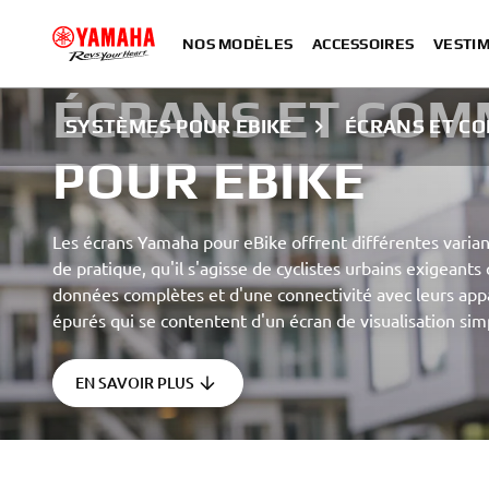
NOS MODÈLES
ACCESSOIRES
VESTIM
ÉCRANS ET CO
SYSTÈMES POUR EBIKE
ÉCRANS ET C
POUR EBIKE
Les écrans Yamaha pour eBike offrent différentes varian
de pratique, qu'il s'agisse de cyclistes urbains exigeants
données complètes et d'une connectivité avec leurs appa
épurés qui se contentent d'un écran de visualisation simp
EN SAVOIR PLUS