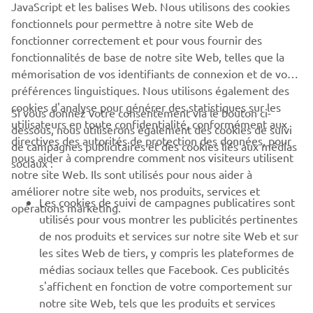
JavaScript et les balises Web. Nous utilisons des cookies
fonctionnels pour permettre à notre site Web de
ENVOYER
fonctionner correctement et pour vous fournir des
fonctionnalités de base de notre site Web, telles que la
mémorisation de vos identifiants de connexion et de vos
préférences linguistiques. Nous utilisons également des
cookies d'analyse pour générer des statistiques sur les
Si vous donnez votre consentement via le bouton ci-
utilisateurs en toute confidentialité, conformément aux
dessous, nous utiliserons également des cookies de suivi
CORPORATE
directives des autorités de protection des données, pour
de campagnes publicitaires et des cookies liés aux médias
nous aider à comprendre comment nos visiteurs utilisent
sociaux :
notre site Web. Ils sont utilisés pour nous aider à
PROS & B2B
améliorer notre site web, nos produits, services et
Les cookies de suivi de campagnes publicatires sont
opérations marketing.
PLUS YAMAHA
utilisés pour vous montrer les publicités pertinentes
de nos produits et services sur notre site Web et sur
les sites Web de tiers, y compris les plateformes de
SUPPORT
médias sociaux telles que Facebook. Ces publicités
s'affichent en fonction de votre comportement sur
notre site Web, tels que les produits et services
NEWSLETTER