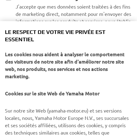
J'accepte que mes données soient traitées à des fins
de marketing direct, notamment pour m'envoyer des
informations sur les produits et services, pour établir
le profil client (par exemple par le biais de l'analyse
LE RESPECT DE VOTRE VIE PRIVÉE EST
des données) et pour le suivi client personnel, par
ESSENTIEL
exemple les newsletters, les promotions spéciales,
les invitations à des événements (essais de conduite
Les cookies nous aident à analyser le comportement
et salons professionnels)
des visiteurs de notre site afin d'améliorer notre site
web, nos produits, nos services et nos actions
Si vous avez déjà donné vos consentements en matière de
marketing.
marketing et que vous souhaitez les modifier, vous
pouvez le faire depuis votre compte
MyYamaha.
Cookies sur le site Web de Yamaha Motor
En poursuivant, vous confirmez avoir lu la politique de
confidentialité.
Sur notre site Web (yamaha-motor.eu) et ses versions
locales, nous, Yamaha Motor Europe N.V., ses succursales
et ses sociétés affiliées, utilisons des cookies, y compris
des techniques similaires aux cookies, telles que