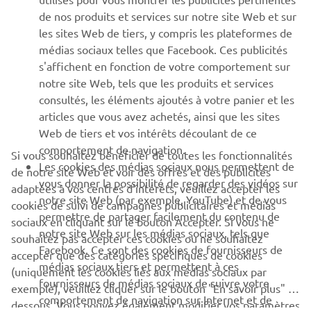
SUPPORT
les sites Web de tiers, y compris les plateformes de
médias sociaux telles que Facebook. Ces publicités
s'affichent en fonction de votre comportement sur
NEWSLETTER
notre site Web, tels que les produits et services
consultés, les éléments ajoutés à votre panier et les
Découvrez en exclusivité les dernières offres, les événements
spéciaux, les nouveautés et bien plus encore
articles que vous avez achetés, ainsi que les sites
Web de tiers et vos intérêts découlant de ce
comportement de navigation.
Si vous souhaitez bénéficier de toutes les fonctionnalités
Les cookies des médias sociaux nous permettent de
de notre site Web et voir des offres et des publicités
S'ABONNER
vous donner la possibilité de regarder des vidéos sur
adaptées à vos centres d'intérêts, veuillez accepter les
notre site Web (par exemple, YouTube) et de vous
cookies de suivi de campagnes publicitaires et médias
permettre de partager facilement du contenu de
sociaux en cliquant sur le bouton Accepter. Si vous ne
Lisez notre politique de confidentialité pour savoir comment
notre site Web sur les médias sociaux, tels que
nous traitons vos données personnelles :
Politique de
souhaitez pas accepter ces cookies ou ne souhaitez
Facebook. Ce sont des cookies de fournisseurs de
Confidentialité
accepter que des catégories spécifiques de cookies
médias sociaux tiers et permettent à ces
(uniquement les cookies liés aux médias sociaux par
fournisseurs de médias sociaux de suivre votre
France (French)
exemple), veuillez cliquer sur le bouton "En savoir plus" ci-
comportement de navigation sur Internet et de
dessous. Vous pouvez également modifier vos paramètres
l'utiliser à leurs propres fins.
et retirer votre consentement à tout moment via
En afficher plus