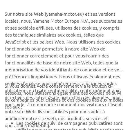
Sur notre site Web (yamaha-motor.eu) et ses versions
Tentez de gagner une MT-07 Grand Prix de France, prix
locales, nous, Yamaha Motor Europe N.V., ses succursales
remis par Olivier Prevost, DG de Yamaha Motor Europe.
et ses sociétés affiliées, utilisons des cookies, y compris
Un kit cadeau composé de produits Yamaha sera
des techniques similaires aux cookies, telles que
également mis en jeu et remis au gagnant le samedi dans
JavaScript et les balises Web. Nous utilisons des cookies
la fan zone par Fabio Quartararo et Olivier Prevost.
fonctionnels pour permettre à notre site Web de
fonctionner correctement et pour vous fournir des
fonctionnalités de base de notre site Web, telles que la
mémorisation de vos identifiants de connexion et de vos
préférences linguistiques. Nous utilisons également des
cookies d'analyse pour générer des statistiques sur les
Si vous donnez votre consentement via le bouton ci-
CORPORATE
utilisateurs en toute confidentialité, conformément aux
dessous, nous utiliserons également des cookies de suivi
directives des autorités de protection des données, pour
de campagnes publicitaires et des cookies liés aux médias
nous aider à comprendre comment nos visiteurs utilisent
PROS & B2B
sociaux :
notre site Web. Ils sont utilisés pour nous aider à
améliorer notre site web, nos produits, services et
PLUS YAMAHA
Les cookies de suivi de campagnes publicatires sont
opérations marketing.
utilisés pour vous montrer les publicités pertinentes
de nos produits et services sur notre site Web et sur