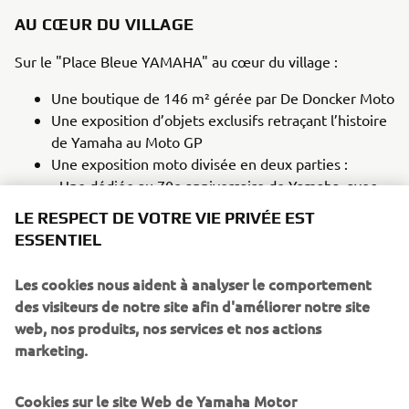
AU CŒUR DU VILLAGE
Sur le "Place Bleue YAMAHA" au cœur du village :
Une boutique de 146 m² gérée par De Doncker Moto
Une exposition d’objets exclusifs retraçant l’histoire
de Yamaha au Moto GP
Une exposition moto divisée en deux parties :
- Une dédiée au 70e anniversaire de Yamaha avec
LE RESPECT DE VOTRE VIE PRIVÉE EST
les modèles R125, R3, R7 et R9
ESSENTIEL
- Une dédiée à la série R (R125, R3, R7, R9, R1 Race
et XSR 900 GP)
Les cookies nous aident à analyser le comportement
Un espace Yamalube proposant un
jeu concours
pour
des visiteurs de notre site afin d'améliorer notre site
gagner des places Super VIP pour le Grand Prix
web, nos produits, nos services et nos actions
d’Autriche
marketing.
Un espace Yamaha Motor Academy visant à valoriser
les opportunités d’emploi au sein du réseau Yamaha
Cookies sur le site Web de Yamaha Motor
TOMBOLA ET KIT CADEAUX YAMAHA