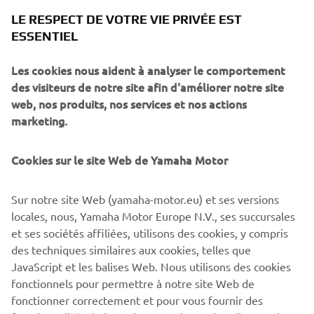
LE RESPECT DE VOTRE VIE PRIVÉE EST
ESSENTIEL
Les cookies nous aident à analyser le comportement
des visiteurs de notre site afin d'améliorer notre site
Application Yamaha MyRide - Link
web, nos produits, nos services et nos actions
marketing.
L'application MyRide – Link est utilisée avec les Tracer 9
GT+ (MY 2022 à 2024), les TMAX (MY 2022 à 2024) et les
Niken GT (MY 2023).
Cookies sur le site Web de Yamaha Motor
En savoir plus
Sur notre site Web (yamaha-motor.eu) et ses versions
locales, nous, Yamaha Motor Europe N.V., ses succursales
POUR EN SAVOIR PLUS SUR LA CONNECTIVITÉ
et ses sociétés affiliées, utilisons des cookies, y compris
SUR LES DIFFÉRENTS MODÈLES YAMAHA ET
des techniques similaires aux cookies, telles que
VISIONNER DES TUTORIELS VIDÉO, SUIVEZ CE
JavaScript et les balises Web. Nous utilisons des cookies
LIEN :
fonctionnels pour permettre à notre site Web de
fonctionner correctement et pour vous fournir des
CONNECTIVITÉ ET TUTOS VIDÉO