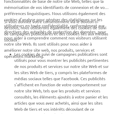
fonctionnalités de base de notre site Web, telles que la
mémorisation de vos identifiants de connexion et de vos
préférences linguistiques. Nous utilisons également des
cookies d'analyse pour générer des statistiques sur les
Si vous donnez votre consentement via le bouton ci-
utilisateurs en toute confidentialité, conformément aux
dessous, nous utiliserons également des cookies de suivi
CORPORATE
directives des autorités de protection des données, pour
de campagnes publicitaires et des cookies liés aux médias
nous aider à comprendre comment nos visiteurs utilisent
sociaux :
notre site Web. Ils sont utilisés pour nous aider à
PROS & B2B
améliorer notre site web, nos produits, services et
Les cookies de suivi de campagnes publicatires sont
opérations marketing.
PLUS YAMAHA
utilisés pour vous montrer les publicités pertinentes
de nos produits et services sur notre site Web et sur
les sites Web de tiers, y compris les plateformes de
SUPPORT
médias sociaux telles que Facebook. Ces publicités
s'affichent en fonction de votre comportement sur
notre site Web, tels que les produits et services
NEWSLETTER
consultés, les éléments ajoutés à votre panier et les
articles que vous avez achetés, ainsi que les sites
Découvrez en exclusivité les dernières offres, les événements
spéciaux, les nouveautés et bien plus encore
Web de tiers et vos intérêts découlant de ce