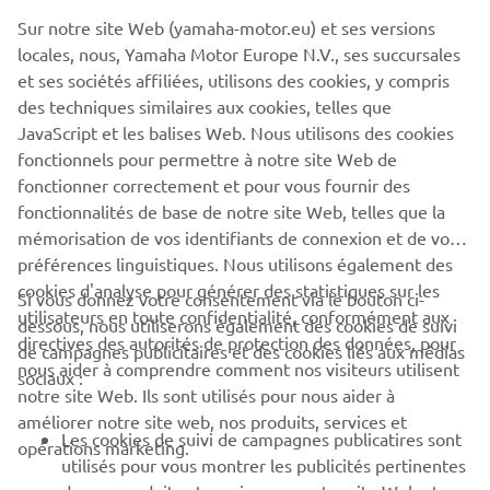
MYRIDE - LINK
Sur notre site Web (yamaha-motor.eu) et ses versions
locales, nous, Yamaha Motor Europe N.V., ses succursales
Cliquez sur sur une des icônes ci-dessous pour télécharger
et ses sociétés affiliées, utilisons des cookies, y compris
l'application gratuite Yamaha MyRide - Link.
des techniques similaires aux cookies, telles que
JavaScript et les balises Web. Nous utilisons des cookies
fonctionnels pour permettre à notre site Web de
fonctionner correctement et pour vous fournir des
fonctionnalités de base de notre site Web, telles que la
mémorisation de vos identifiants de connexion et de vos
préférences linguistiques. Nous utilisons également des
cookies d'analyse pour générer des statistiques sur les
Si vous donnez votre consentement via le bouton ci-
utilisateurs en toute confidentialité, conformément aux
dessous, nous utiliserons également des cookies de suivi
CORPORATE
directives des autorités de protection des données, pour
de campagnes publicitaires et des cookies liés aux médias
nous aider à comprendre comment nos visiteurs utilisent
sociaux :
notre site Web. Ils sont utilisés pour nous aider à
PROS & B2B
améliorer notre site web, nos produits, services et
Les cookies de suivi de campagnes publicatires sont
opérations marketing.
PLUS YAMAHA
utilisés pour vous montrer les publicités pertinentes